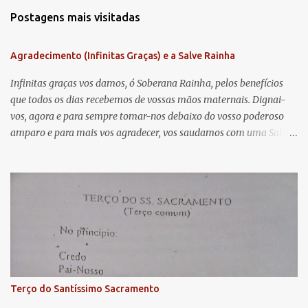
m
Postagens mais visitadas
e
n
Agradecimento (Infinitas Graças) e a Salve Rainha
t
á
Infinitas graças vos damos, ó Soberana Rainha, pelos benefícios
que todos os dias recebemos de vossas mãos maternais. Dignai-
r
vos, agora e para sempre tomar-nos debaixo do vosso poderoso
i
amparo e para mais vos agradecer, vos saudamos com uma Salve
o
Rainha: Salve Rainha , Mãe de misericórdia, vida, doçura,
s
esperança nossa, salve! A vós bradamos os degredados filhos de
Eva, a vós suspiramos, gemendo e chorando neste vale de
lágrimas. Eia, pois, Advogada nossa, estes vossos olhos
misericordiosos a nós volvei, e depois deste desterro, mostrai-nos
Jesus. Bendito é o fruto do vosso ventre, ó clemente, ó piedosa, ó
doce e sempre Virgem Maria. Rogai por nós Santa Mãe de Deus.
Para que sejamos dignos das promessas de Cristo. Amém.
Terço do Santíssimo Sacramento