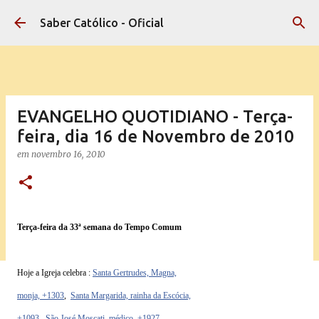
Pular para o conteúdo principal
Saber Católico - Oficial
EVANGELHO QUOTIDIANO - Terça-
feira, dia 16 de Novembro de 2010
em
novembro 16, 2010
Terça-feira da 33ª semana do Tempo Comum
Hoje a Igreja celebra :
Santa Gertrudes, Magna,
monja, +1303
,
Santa Margarida, rainha da Escócia,
+1093
,
São José Moscati, médico, +1927