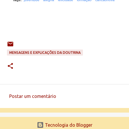
Tags:
juventude
alegria
felicidade
formação
cancaonova
MENSAGENS E EXPLICAÇÕES DA DOUTRINA
Postar um comentário
C
o
m
Tecnologia do Blogger
e