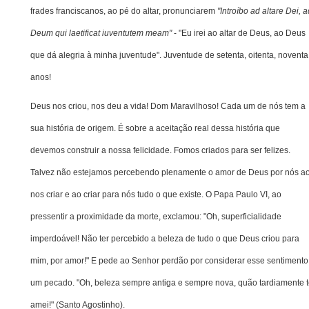
frades franciscanos, ao pé do altar, pronunciarem
"Introíbo ad altare Dei, a
Deum qui laetificat iuventutem meam"
- "Eu irei ao altar de Deus, ao Deus
que dá alegria à minha juventude". Juventude de setenta, oitenta, noventa
anos!
Deus nos criou, nos deu a vida! Dom Maravilhoso! Cada um de nós tem a
sua história de origem. É sobre a aceitação real dessa história que
devemos construir a nossa felicidade. Fomos criados para ser felizes.
Talvez não estejamos percebendo plenamente o amor de Deus por nós a
nos criar e ao criar para nós tudo o que existe. O Papa Paulo VI, ao
pressentir a proximidade da morte, exclamou: "Oh, superficialidade
imperdoável! Não ter percebido a beleza de tudo o que Deus criou para
mim, por amor!" E pede ao Senhor perdão por considerar esse sentimento
um pecado. "Oh, beleza sempre antiga e sempre nova, quão tardiamente 
amei!" (Santo Agostinho).