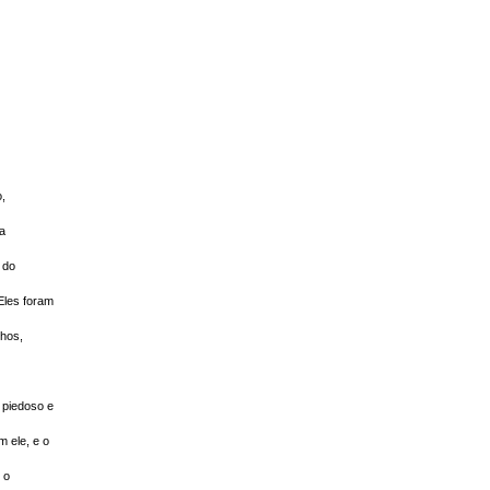
,
a
 do
Eles foram
nhos,
piedoso e
 ele, e o
 o