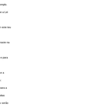
emplo.
e a Lei
r este teu
raste na
 e para
se a
s:
para a
itas
s serão