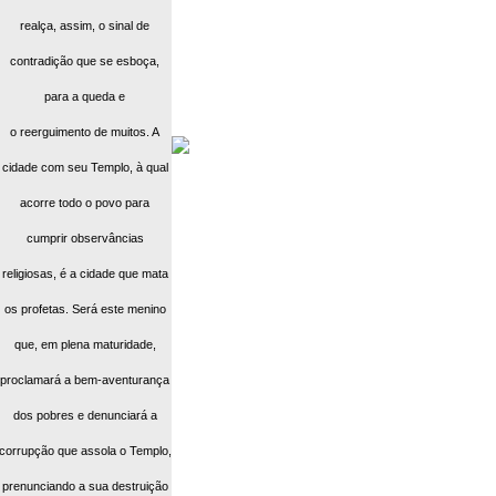
realça, assim, o sinal de
contradição que se esboça,
para a queda e
o reerguimento de muitos. A
cidade com seu Templo, à qual
acorre todo o povo para
cumprir observâncias
religiosas, é a cidade que mata
os profetas. Será este menino
que, em plena maturidade,
proclamará a bem-aventurança
dos pobres e denunciará a
corrupção que assola o Templo,
prenunciando a sua destruição