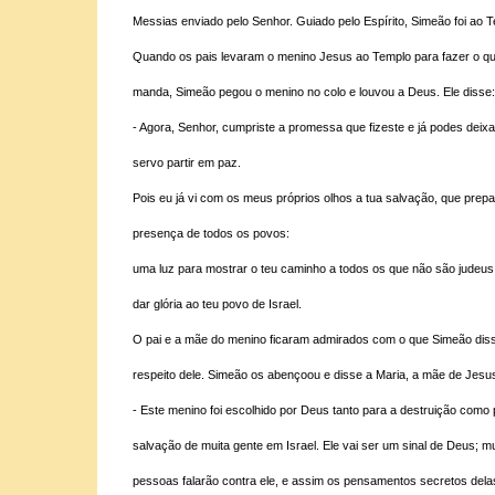
Messias enviado pelo Senhor. Guiado pelo Espírito, Simeão foi ao T
Quando os pais levaram o menino Jesus ao Templo para fazer o qu
manda, Simeão pegou o menino no colo e louvou a Deus. Ele disse:
- Agora, Senhor, cumpriste a promessa que fizeste e já podes deixa
servo partir em paz.
Pois eu já vi com os meus próprios olhos a tua salvação, que prepa
presença de todos os povos:
uma luz para mostrar o teu caminho a todos os que não são judeus
dar glória ao teu povo de Israel.
O pai e a mãe do menino ficaram admirados com o que Simeão dis
respeito dele. Simeão os abençoou e disse a Maria, a mãe de Jesu
- Este menino foi escolhido por Deus tanto para a destruição como 
salvação de muita gente em Israel. Ele vai ser um sinal de Deus; mu
pessoas falarão contra ele, e assim os pensamentos secretos dela