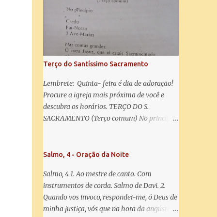
misericórdia, vida, doçura, esperança nossa,
salve! A vós bradamos os degredados filhos
de Eva, a vós suspiramos, gemendo e
chorando neste vale de lágrimas. Eia, pois,
Advogada nossa, estes vossos olhos
misericordiosos a nós volvei, e depois deste
Terço do Santíssimo Sacramento
desterro, mostrai-nos Jesus. Bendito é o
fruto do vosso ventre, ó clemente, ó piedosa,
Lembrete: Quinta- feira é dia de adoração!
ó doce e sempre Virgem Maria. Rogai por
Procure a igreja mais próxima de você e
nós Santa Mãe de Deus. Para que sejamos
descubra os horários. TERÇO DO S.
dignos das promessas de Cristo. Amém.
SACRAMENTO (Terço comum) No principio:
Credo Pai-Nosso 3 Ave-Marias Contas
grandes: Ó meu Jesus, que ai estais
Sacramentado, não permitais que eu viva
Salmo, 4 - Oração da Noite
sem Vós, nem morta em pecado. Uni o meu
Salmo, 4 1. Ao mestre de canto. Com
coração ao Vosso e o Vosso ao meu, e, nem
instrumentos de corda. Salmo de Davi. 2.
sem Vós morra eu! Nas contas pequenas:
Quando vos invoco, respondei-me, ó Deus de
Sacramento de Amor! Misericórdia Senhor!
minha justiça, vós que na hora da angústia
Glória ao Pai: Cristo pão da vida e remédio