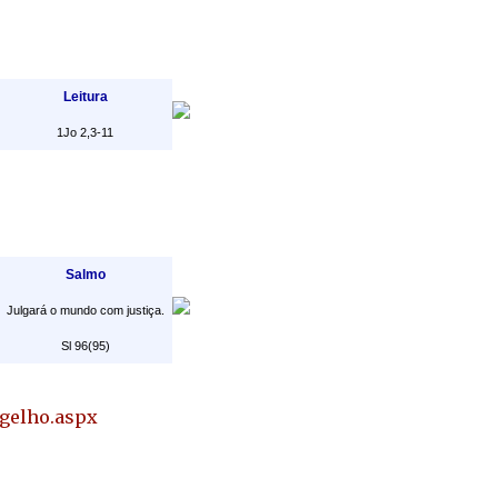
Leitura
1Jo 2,3-11
Salmo
Julgará o mundo com justiça.
Sl 96(95)
ngelho.aspx