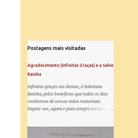
Postagens mais visitadas
Agradecimento (Infinitas Graças) e a Salve
Rainha
Infinitas graças vos damos, ó Soberana
Rainha, pelos benefícios que todos os dias
recebemos de vossas mãos maternais.
Dignai-vos, agora e para sempre tomar-nos
debaixo do vosso poderoso amparo e para
mais vos agradecer, vos saudamos com uma
Salve Rainha: Salve Rainha , Mãe de