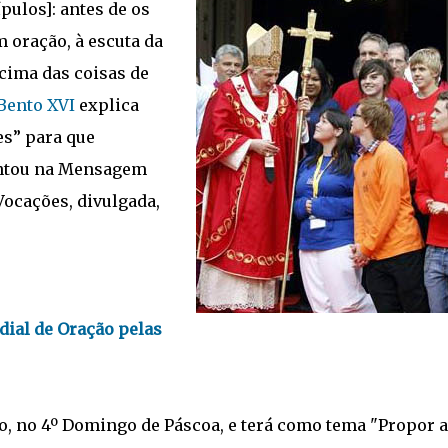
pulos]: antes de os
 oração, à escuta da
acima das coisas de
Bento XVI
explica
s” para que
entou na Mensagem
Vocações, divulgada,
dial de Oração pelas
o, no 4º Domingo de Páscoa, e terá como tema "Propor 