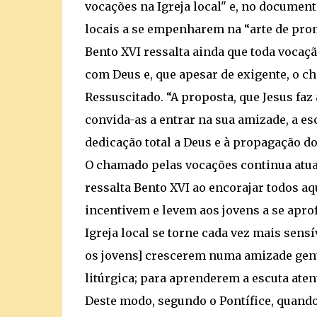
vocações na Igreja local" e, no document
locais a se empenharem na “arte de prom
Bento XVI ressalta ainda que toda vocaçã
com Deus e, que apesar de exigente, o c
Ressuscitado. “A proposta, que Jesus faz 
convida-as a entrar na sua amizade, a esc
dedicação total a Deus e à propagação do 
O chamado pelas vocações continua atual
ressalta Bento XVI ao encorajar todos a
incentivem e levem aos jovens a se apr
Igreja local se torne cada vez mais sensí
os jovens] crescerem numa amizade genuí
litúrgica; para aprenderem a escuta atent
Deste modo, segundo o Pontífice, quando