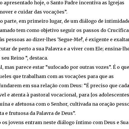
o apresentado hoje, o Santo Padre incentiva as Igrejas
over e cuidar das vocações”.
o parte, em primeiro lugar, de um diálogo de intimidad
hamado tem como objetivo seguir os passos do Crucifica
às pessoas ao dizer-lhes 'Segue-Me!', é exigente e exalta
utar de perto a sua Palavra e a viver com Ele; ensina-lh
seu Reino “, destaca.
, mas parece estar “sufocado por outras vozes”. É o qu
queles que trabalham com as vocações para que as
ofundarem em sua relação com Deus: “É preciso que cad
vel e atenta à pastoral vocacional, para [os adolescentes
na e afetuosa com o Senhor, cultivada na oração pesso
a e frutuosa da Palavra de Deus”.
 os jovens entram neste diálogo íntimo com Deus e Sua