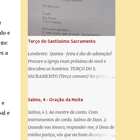
misericórdia, vida, doçura, esperança nossa,
salve! A vós bradamos os degredados filhos
de Eva, a vós suspiramos, gemendo e
e
chorando neste vale de lágrimas. Eia, pois,
Advogada nossa, estes vossos olhos
do e
misericordiosos a nós volvei, e depois deste
Terço do Santíssimo Sacramento
nte:
desterro, mostrai-nos Jesus. Bendito é o
es a
fruto do vosso ventre, ó clemente, ó piedosa,
Lembrete: Quinta- feira é dia de adoração!
ó doce e sempre Virgem Maria. Rogai por
Procure a igreja mais próxima de você e
nós Santa Mãe de Deus. Para que sejamos
descubra os horários. TERÇO DO S.
e
dignos das promessas de Cristo. Amém.
SACRAMENTO (Terço comum) No principio:
Credo Pai-Nosso 3 Ave-Marias Contas
grandes: Ó meu Jesus, que ai estais
a
Sacramentado, não permitais que eu viva
Salmo, 4 - Oração da Noite
 e
sem Vós, nem morta em pecado. Uni o meu
Salmo, 4 1. Ao mestre de canto. Com
al e
coração ao Vosso e o Vosso ao meu, e, nem
instrumentos de corda. Salmo de Davi. 2.
sem Vós morra eu! Nas contas pequenas:
Quando vos invoco, respondei-me, ó Deus de
Sacramento de Amor! Misericórdia Senhor!
minha justiça, vós que na hora da angústia
Glória ao Pai: Cristo pão da vida e remédio