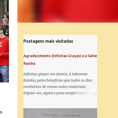
Postagens mais visitadas
Agradecimento (Infinitas Graças) e a Salve
Rainha
Infinitas graças vos damos, ó Soberana
Rainha, pelos benefícios que todos os dias
recebemos de vossas mãos maternais.
Dignai-vos, agora e para sempre tomar-nos
debaixo do vosso poderoso amparo e para
mais vos agradecer, vos saudamos com uma
as
Salve Rainha: Salve Rainha , Mãe de