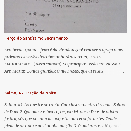
lágrimas. Eia, pois, Advogada nossa, estes vossos olhos
misericordiosos a nós volvei, e depois deste desterro, mostrai-nos
Jesus. Bendito é o fruto do vosso ventre, ó clemente, ó piedosa, ó
doce e sempre Virgem Maria. Rogai por nós Santa Mãe de Deus.
Para que sejamos dignos das promessas de Cristo. Amém.
Terço do Santíssimo Sacramento
Lembrete: Quinta- feira é dia de adoração! Procure a igreja mais
próxima de você e descubra os horários. TERÇO DO S.
SACRAMENTO (Terço comum) No principio: Credo Pai-Nosso 3
Ave-Marias Contas grandes: Ó meu Jesus, que ai estais
Sacramentado, não permitais que eu viva sem Vós, nem morta em
pecado. Uni o meu coração ao Vosso e o Vosso ao meu, e, nem sem
Vós morra eu! Nas contas pequenas: Sacramento de Amor!
Salmo, 4 - Oração da Noite
Misericórdia Senhor! Glória ao Pai: Cristo pão da vida e remédio
Salmo, 4 1. Ao mestre de canto. Com instrumentos de corda. Salmo
que nos salva, dá-nos Vossa força, Vosso perdão e a Vossa
de Davi. 2. Quando vos invoco, respondei-me, ó Deus de minha
misericórdia. (no fim) Rezar 3 vezes: Louvores e graças se deem a
justiça, vós que na hora da angústia me reconfortastes. Tende
cada momento ao Santíssimo e Diviníssimo Sacramento.
piedade de mim e ouvi minha oração. 3. Ó poderosos, até quando