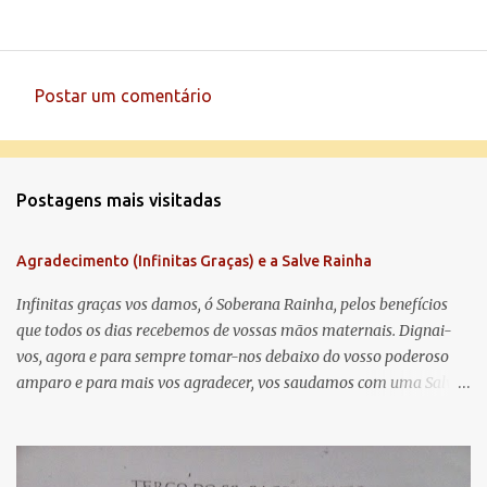
Postar um comentário
C
o
m
Postagens mais visitadas
e
n
Agradecimento (Infinitas Graças) e a Salve Rainha
t
á
Infinitas graças vos damos, ó Soberana Rainha, pelos benefícios
que todos os dias recebemos de vossas mãos maternais. Dignai-
r
vos, agora e para sempre tomar-nos debaixo do vosso poderoso
i
amparo e para mais vos agradecer, vos saudamos com uma Salve
o
Rainha: Salve Rainha , Mãe de misericórdia, vida, doçura,
s
esperança nossa, salve! A vós bradamos os degredados filhos de
Eva, a vós suspiramos, gemendo e chorando neste vale de