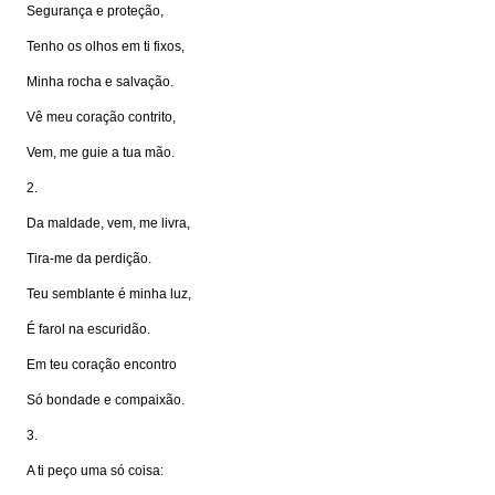
Segurança e proteção,
Tenho os olhos em ti fixos,
Minha rocha e salvação.
Vê meu coração contrito,
Vem, me guie a tua mão.
2.
Da maldade, vem, me livra,
Tira-me da perdição.
Teu semblante é minha luz,
É farol na escuridão.
Em teu coração encontro
Só bondade e compaixão.
3.
A ti peço uma só coisa: