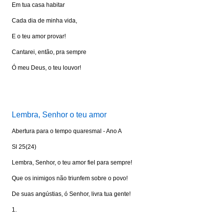
Em tua casa habitar
Cada dia de minha vida,
E o teu amor provar!
Cantarei, então, pra sempre
Ó meu Deus, o teu louvor!
Visite: www.portalkairos.net
Lembra, Senhor o teu amor
Abertura para o tempo quaresmal - Ano A
Sl 25(24)
Lembra, Senhor, o teu amor fiel para sempre!
Que os inimigos não triunfem sobre o povo!
De suas angústias, ó Senhor, livra tua gente!
1.