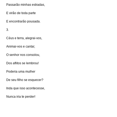
Passarão minhas estradas,
E virão de toda parte
E encontrarão pousada.
3.
Céus e terra, alegrai-vos,
Animai-vos e cantai;
O senhor nos consolou,
Dos aflitos se lembrou!
Poderia uma mulher
De seu filho se esquecer?
Inda que isso acontecesse,
Nunca iria te perder!
Visite: www.portalkairos.net