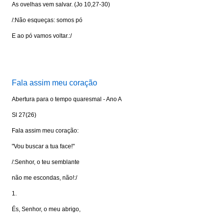
As ovelhas vem salvar. (Jo 10,27-30)
/:Não esqueças: somos pó
E ao pó vamos voltar.:/
Visite: www.portalkairos.net
Fala assim meu coração
Abertura para o tempo quaresmal - Ano A
Sl 27(26)
Fala assim meu coração:
"Vou buscar a tua face!"
/:Senhor, o teu semblante
não me escondas, não!:/
1.
És, Senhor, o meu abrigo,