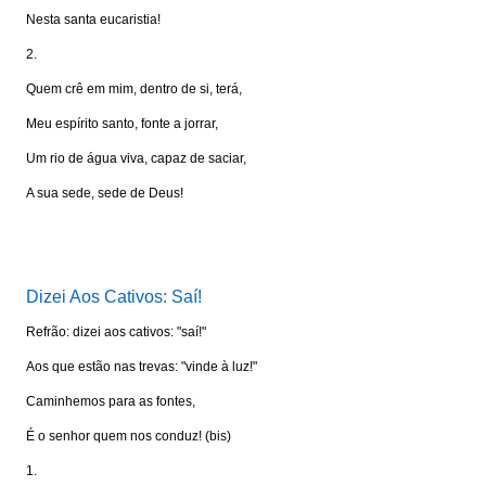
Nesta santa eucaristia!
2.
Quem crê em mim, dentro de si, terá,
Meu espírito santo, fonte a jorrar,
Um rio de água viva, capaz de saciar,
A sua sede, sede de Deus!
Visite: www.portalkairos.net
Dizei Aos Cativos: Saí!
Refrão: dizei aos cativos: "saí!"
Aos que estão nas trevas: "vinde à luz!"
Caminhemos para as fontes,
É o senhor quem nos conduz! (bis)
1.