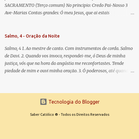
SACRAMENTO (Terço comum) No principio: Credo Pai-Nosso 3
Ave-Marias Contas grandes: Ó meu Jesus, que ai estais
Sacramentado, não permitais que eu viva sem Vós, nem morta em
pecado. Uni o meu coração ao Vosso e o Vosso ao meu, e, nem sem
Vós morra eu! Nas contas pequenas: Sacramento de Amor!
Salmo, 4 - Oração da Noite
Misericórdia Senhor! Glória ao Pai: Cristo pão da vida e remédio
Salmo, 4 1. Ao mestre de canto. Com instrumentos de corda. Salmo
que nos salva, dá-nos Vossa força, Vosso perdão e a Vossa
de Davi. 2. Quando vos invoco, respondei-me, ó Deus de minha
misericórdia. (no fim) Rezar 3 vezes: Louvores e graças se deem a
justiça, vós que na hora da angústia me reconfortastes. Tende
cada momento ao Santíssimo e Diviníssimo Sacramento.
piedade de mim e ouvi minha oração. 3. Ó poderosos, até quando
tereis o coração endurecido, no amor das vaidades e na busca da
mentira? 4. O Senhor escolheu como eleito uma pessoa admirável,
o Senhor me ouviu quando o invoquei. 5. Tremei, mas sem pecar;
refleti em vossos corações, quando estiverdes em vossos leitos, e
Tecnologia do Blogger
calai. 6. Oferecei vossos sacrifícios com sinceridade e esperai no
Senhor. 7. Dizem muitos: Quem nos fará ver a felicidade? Fazei
Saber Católico ® - Todos os Direitos Reservados
brilhar sobre nós, Senhor, a luz de vossa face. 8. Pusestes em meu
coração mais alegria do que quando abundam o trigo e o vinho. 9.
Apenas me deito, logo adormeço em paz, porque a segurança de