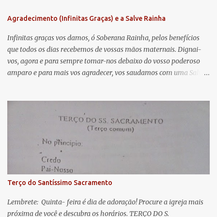
n
Agradecimento (Infinitas Graças) e a Salve Rainha
t
á
Infinitas graças vos damos, ó Soberana Rainha, pelos benefícios
que todos os dias recebemos de vossas mãos maternais. Dignai-
r
vos, agora e para sempre tomar-nos debaixo do vosso poderoso
i
amparo e para mais vos agradecer, vos saudamos com uma Salve
o
Rainha: Salve Rainha , Mãe de misericórdia, vida, doçura,
s
esperança nossa, salve! A vós bradamos os degredados filhos de
Eva, a vós suspiramos, gemendo e chorando neste vale de
lágrimas. Eia, pois, Advogada nossa, estes vossos olhos
misericordiosos a nós volvei, e depois deste desterro, mostrai-nos
Jesus. Bendito é o fruto do vosso ventre, ó clemente, ó piedosa, ó
doce e sempre Virgem Maria. Rogai por nós Santa Mãe de Deus.
Para que sejamos dignos das promessas de Cristo. Amém.
Terço do Santíssimo Sacramento
Lembrete: Quinta- feira é dia de adoração! Procure a igreja mais
próxima de você e descubra os horários. TERÇO DO S.