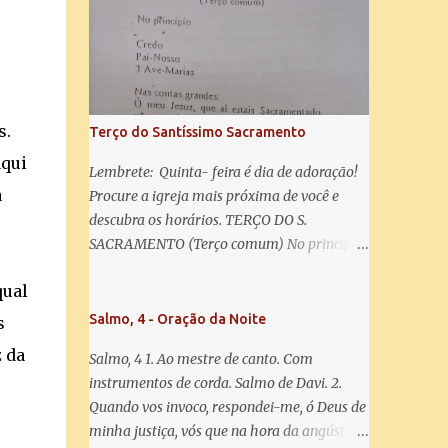
misericórdia, vida, doçura, esperança nossa,
salve! A vós bradamos os degredados filhos
de Eva, a vós suspiramos, gemendo e
chorando neste vale de lágrimas. Eia, pois,
Advogada nossa, estes vossos olhos
misericordiosos a nós volvei, e depois deste
s.
Terço do Santíssimo Sacramento
desterro, mostrai-nos Jesus. Bendito é o
aqui
fruto do vosso ventre, ó clemente, ó piedosa,
Lembrete: Quinta- feira é dia de adoração!
ó doce e sempre Virgem Maria. Rogai por
a
Procure a igreja mais próxima de você e
nós Santa Mãe de Deus. Para que sejamos
descubra os horários. TERÇO DO S.
dignos das promessas de Cristo. Amém.
SACRAMENTO (Terço comum) No principio:
Credo Pai-Nosso 3 Ave-Marias Contas
qual
grandes: Ó meu Jesus, que ai estais
Sacramentado, não permitais que eu viva
Salmo, 4 - Oração da Noite
s
sem Vós, nem morta em pecado. Uni o meu
z da
Salmo, 4 1. Ao mestre de canto. Com
coração ao Vosso e o Vosso ao meu, e, nem
instrumentos de corda. Salmo de Davi. 2.
sem Vós morra eu! Nas contas pequenas:
Quando vos invoco, respondei-me, ó Deus de
Sacramento de Amor! Misericórdia Senhor!
minha justiça, vós que na hora da angústia
Glória ao Pai: Cristo pão da vida e remédio