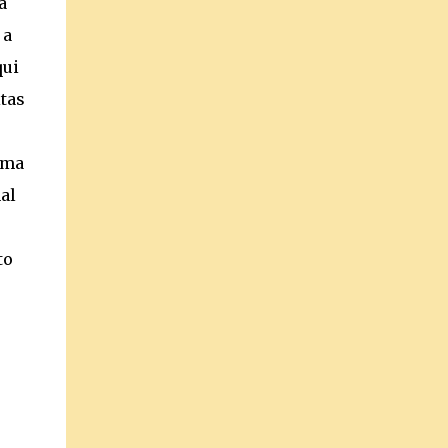
a
 a
qui
itas
uma
al
to