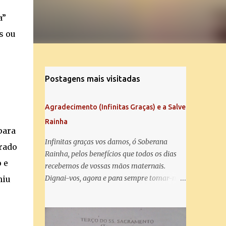
a”
s ou
Postagens mais visitadas
Agradecimento (Infinitas Graças) e a Salve
Rainha
para
Infinitas graças vos damos, ó Soberana
erado
Rainha, pelos benefícios que todos os dias
 e
recebemos de vossas mãos maternais.
Dignai-vos, agora e para sempre tomar-nos
miu
debaixo do vosso poderoso amparo e para
mais vos agradecer, vos saudamos com uma
Salve Rainha: Salve Rainha , Mãe de