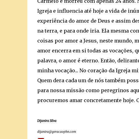
Carmelo e morreu com apenas 24 anos. No
Igreja e influencia até hoje a vida de in
experiência do amor de Deus e assim des
na terra, e para onde iria. Ela mesma co
coisas por amor a Jesus, neste mundo, ma
amor encerra em si todas as vocações, q
palavra, o amor é eterno. Então, delirant
minha vocação... No coração da Igreja mi
Quem dera cada um de nós também possa 
para nossa missão como peregrinos aqui 
procuremos amar concretamente hoje. 
Dijanira Silva
dijanira@geracaophn.com