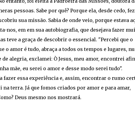
 entanto, foi eleita a Padroeira das Missões, doutora d
úmeras pessoas. Sabe por quê? Porque ela, desde cedo, fez
cobriu sua missão. Sabia de onde veio, porque estava a
nta-nos, em em sua autobiografia, que desejava fazer mu
s teve a graça de descobrir o essencial. "Percebi que o
ue o amor é tudo, abraça a todos os tempos e lugares, n
e de alegria, exclamei: Ò Jesus, meu amor, encontrei afin
nha mãe, eu serei o amor e desse modo serei tudo".
fazer essa experiência e, assim, encontrar o rumo cer
na terra. Já que fomos criados por amor e para amar,
Como? Deus mesmo nos mostrará.