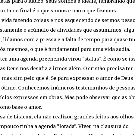
metas para o futuro, seus sonhos e ideais, lembrando que
onta no final é o que somos e não o que fizemos.
 a vida fazendo coisas e nos esquecendo de sermos pesso
é justamente o acúmulo de atividades que assumimos, alg
 lidamos com a pressa e a falta de tempo para quase tu
ós mesmos, o que é fundamental para uma vida sadia.
 ter uma agenda preenchida virou "status". É como se is
as Deus nos desafia a irmos além. O cristão precisa ter
, mas sim pelo que é. Se para expressar o amor de Deus 
do, ótimo. Conhecemos inúmeros testemunhos de pessoa
ícios expressos em obras. Mas pode observar que as ob
como base o amor.
a de Lisieux, ela não realizou grandes feitos aos olhos
ouco tinha a agenda “lotada”. Viveu na clausura do