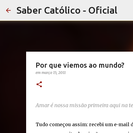
Saber Católico - Oficial
Por que viemos ao mundo?
em
março 15, 2011
Amar é nossa missão primeira aqui na te
Tudo começou assim: recebi um e-mail d