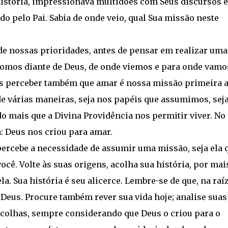
istória, impressionava multidões com Seus discursos e
do pelo Pai. Sabia de onde veio, qual Sua missão neste
 de nossas prioridades, antes de pensar em realizar uma
omos diante de Deus, de onde viemos e para onde vamo
s perceber também que amar é nossa missão primeira 
de várias maneiras, seja nos papéis que assumimos, sej
 mais que a Divina Providência nos permitir viver. No
: Deus nos criou para amar.
 percebe a necessidade de assumir uma missão, seja ela 
você. Volte às suas origens, acolha sua história, por mai
ela. Sua história é seu alicerce. Lembre-se de que, na raí
e Deus. Procure também rever sua vida hoje; analise suas
scolhas, sempre considerando que Deus o criou para o