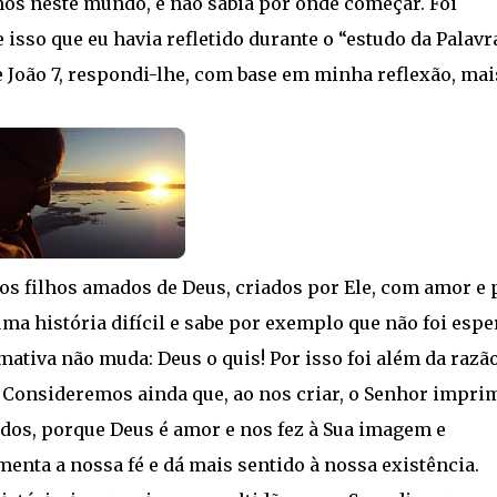
os neste mundo, e não sabia por onde começar. Foi
 isso que eu havia refletido durante o “estudo da Palavr
 João 7, respondi-lhe, com base em minha reflexão, mai
s filhos amados de Deus, criados por Ele, com amor e 
ma história difícil e sabe por exemplo que não foi esp
mativa não muda: Deus o quis! Por isso foi além da razão
 Consideremos ainda que, ao nos criar, o Senhor impri
dos, porque Deus é amor e nos fez à Sua imagem e
enta a nossa fé e dá mais sentido à nossa existência.