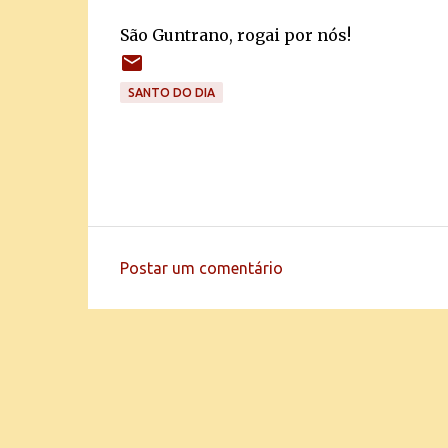
São Guntrano, rogai por nós!
SANTO DO DIA
Postar um comentário
C
o
m
e
n
t