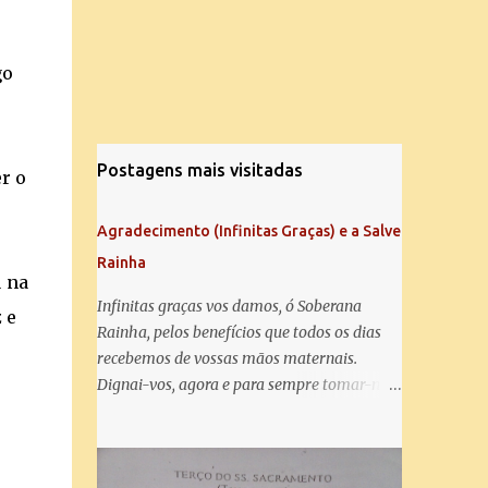
go
Postagens mais visitadas
r o
Agradecimento (Infinitas Graças) e a Salve
Rainha
u na
Infinitas graças vos damos, ó Soberana
 e
Rainha, pelos benefícios que todos os dias
recebemos de vossas mãos maternais.
Dignai-vos, agora e para sempre tomar-nos
debaixo do vosso poderoso amparo e para
mais vos agradecer, vos saudamos com uma
Salve Rainha: Salve Rainha , Mãe de