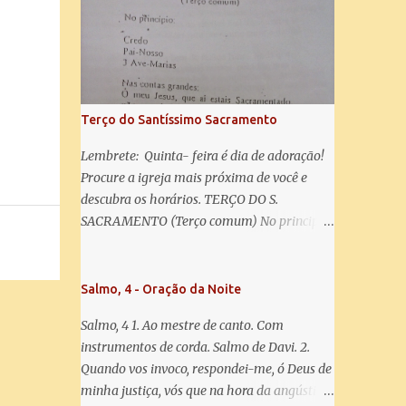
misericórdia, vida, doçura, esperança nossa,
salve! A vós bradamos os degredados filhos
de Eva, a vós suspiramos, gemendo e
chorando neste vale de lágrimas. Eia, pois,
Advogada nossa, estes vossos olhos
misericordiosos a nós volvei, e depois deste
Terço do Santíssimo Sacramento
desterro, mostrai-nos Jesus. Bendito é o
fruto do vosso ventre, ó clemente, ó piedosa,
Lembrete: Quinta- feira é dia de adoração!
ó doce e sempre Virgem Maria. Rogai por
Procure a igreja mais próxima de você e
nós Santa Mãe de Deus. Para que sejamos
descubra os horários. TERÇO DO S.
dignos das promessas de Cristo. Amém.
SACRAMENTO (Terço comum) No principio:
Credo Pai-Nosso 3 Ave-Marias Contas
grandes: Ó meu Jesus, que ai estais
Sacramentado, não permitais que eu viva
Salmo, 4 - Oração da Noite
sem Vós, nem morta em pecado. Uni o meu
Salmo, 4 1. Ao mestre de canto. Com
coração ao Vosso e o Vosso ao meu, e, nem
instrumentos de corda. Salmo de Davi. 2.
sem Vós morra eu! Nas contas pequenas:
Quando vos invoco, respondei-me, ó Deus de
Sacramento de Amor! Misericórdia Senhor!
minha justiça, vós que na hora da angústia
Glória ao Pai: Cristo pão da vida e remédio