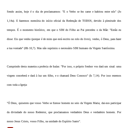
Sendo assim, hoje é o dia de proclamarmos: "E o Verbo se fez carne e habitou entre nós" (Jo
1,14a). E fazermos memória do início oficial da Redenção de TODOS, devido à plenitude dos
tempos. É o momento histórico, em que o SIM do Filho ao Pai precedeu o da Mãe: "Então eu
disse: Eis que venho (porque é de mim que está escrito no rolo do livro), venho, ó Deus, para fazer
a tua vontade" (Hb 10,7). Mas não suprimiu o necessário SIM humano da Virgem Santíssima.
Cumprindo desta maneira a profecia de Isaías: "Por isso, o próprio Senhor vos dará um sinal: uma
virgem conceberá e dará à luz um filho, e o chamará Deus Conosco" (Is 7,14). Por isso rezemos
com toda a Igreja:
"Ó Deus, quisestes que vosso Verbo se fizesse homem no seio da Virgem Maria; dai-nos participar
da divindade do nosso Redentor, que proclamamos verdadeiro Deus e verdadeiro homem. Por
nosso Jesus Cristo, vosso Filho, na unidade do Espírito Santo".