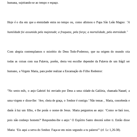
humana, sujeitando-se ao tempo e espaço.
Hoje é o dia em que a eternidade entra no tempo ou, como afirmou o Papa São Leão Magno:
"A
humildade foi assumida pela majestade; a fraqueza, pela força; a mortalidade, pela eternidade."
Com alegria contemplamos o mistério do Deus Todo-Poderoso, que na origem do mundo cria
todas as coisas com sua Palavra, porém, desta vez escolhe depender da Palavra de um frágil ser
humano, a Virgem Maria, para poder realizar a Encarnação do Filho Redentor:
"No sexto mês, o anjo Gabriel foi enviado por Deus a uma cidade da Galileia, chamada Nazaré, a
uma virgem e disse-lhe: ‘Ave, cheia de graça, o Senhor é contigo.’ Não temas , Maria, conceberás e
darás à luz um filho, e lhe porás o nome de Jesus. Maria perguntou ao anjo: ‘Como se fará isso,
pois não conheço homem?’ Respondeu-lhe o anjo:’ O Espírito Santo descerá sobre ti. Então disse
Maria: ‘Eis aqui a serva do Senhor. Faça-se em mim segundo a tu palavra’" (cf. Lc 1,26-38).