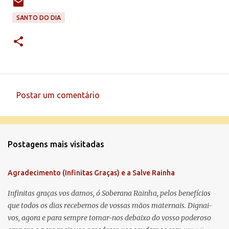
SANTO DO DIA
Postar um comentário
C
o
m
Postagens mais visitadas
e
n
Agradecimento (Infinitas Graças) e a Salve Rainha
t
á
Infinitas graças vos damos, ó Soberana Rainha, pelos benefícios
que todos os dias recebemos de vossas mãos maternais. Dignai-
r
vos, agora e para sempre tomar-nos debaixo do vosso poderoso
i