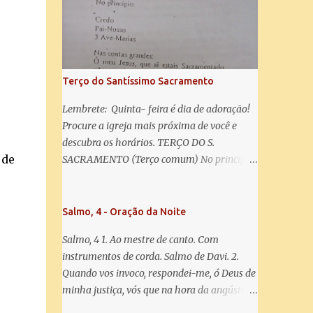
salve! A vós bradamos os degredados filhos
de Eva, a vós suspiramos, gemendo e
chorando neste vale de lágrimas. Eia, pois,
Advogada nossa, estes vossos olhos
misericordiosos a nós volvei, e depois deste
Terço do Santíssimo Sacramento
desterro, mostrai-nos Jesus. Bendito é o
fruto do vosso ventre, ó clemente, ó piedosa,
Lembrete: Quinta- feira é dia de adoração!
ó doce e sempre Virgem Maria. Rogai por
Procure a igreja mais próxima de você e
nós Santa Mãe de Deus. Para que sejamos
descubra os horários. TERÇO DO S.
dignos das promessas de Cristo. Amém.
 de
SACRAMENTO (Terço comum) No principio:
Credo Pai-Nosso 3 Ave-Marias Contas
grandes: Ó meu Jesus, que ai estais
Sacramentado, não permitais que eu viva
Salmo, 4 - Oração da Noite
sem Vós, nem morta em pecado. Uni o meu
Salmo, 4 1. Ao mestre de canto. Com
coração ao Vosso e o Vosso ao meu, e, nem
instrumentos de corda. Salmo de Davi. 2.
sem Vós morra eu! Nas contas pequenas:
Quando vos invoco, respondei-me, ó Deus de
Sacramento de Amor! Misericórdia Senhor!
minha justiça, vós que na hora da angústia
Glória ao Pai: Cristo pão da vida e remédio
me reconfortastes. Tende piedade de mim e
que nos salva, dá-nos Vossa força, Vosso