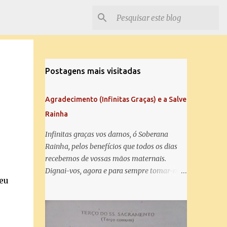
Postagens mais visitadas
Agradecimento (Infinitas Graças) e a Salve
Rainha
Infinitas graças vos damos, ó Soberana
Rainha, pelos benefícios que todos os dias
recebemos de vossas mãos maternais.
Dignai-vos, agora e para sempre tomar-nos
veu
debaixo do vosso poderoso amparo e para
mais vos agradecer, vos saudamos com uma
Salve Rainha: Salve Rainha , Mãe de
misericórdia, vida, doçura, esperança nossa,