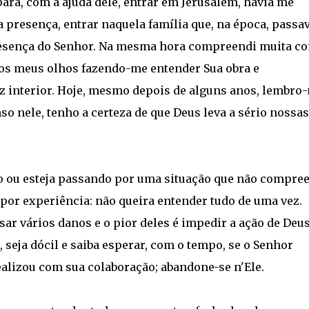
ara, com a ajuda dele, entrar em Jerusalém, havia me
 presença, entrar naquela família que, na época, passa
esença do Senhor. Na mesma hora compreendi muita coi
dos meus olhos fazendo-me entender Sua obra e
nterior. Hoje, mesmo depois de alguns anos, lembro
so nele, tenho a certeza de que Deus leva a sério nossas
do ou esteja passando por uma situação que não compre
 por experiência: não queira entender tudo de uma vez.
r vários danos e o pior deles é impedir a ação de Deus
 seja dócil e saiba esperar, com o tempo, se o Senhor
realizou com sua colaboração; abandone-se n'Ele.