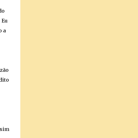
do
 Eu
o a
azão
dito
ssim