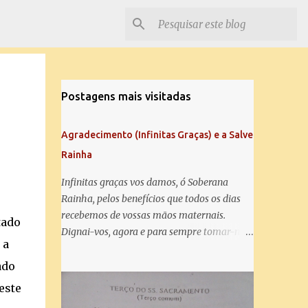
Postagens mais visitadas
Agradecimento (Infinitas Graças) e a Salve
Rainha
Infinitas graças vos damos, ó Soberana
Rainha, pelos benefícios que todos os dias
recebemos de vossas mãos maternais.
tado
Dignai-vos, agora e para sempre tomar-nos
 a
debaixo do vosso poderoso amparo e para
mais vos agradecer, vos saudamos com uma
ado
Salve Rainha: Salve Rainha , Mãe de
este
misericórdia, vida, doçura, esperança nossa,