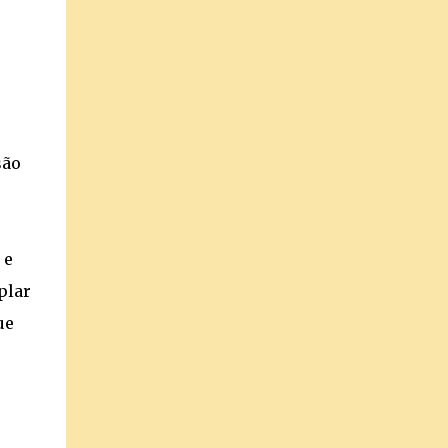
são
 e
plar
ue