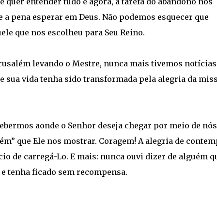
e quer entender tudo e agora, a tarefa do abandono nos
ale a pena esperar em Deus. Não podemos esquecer que
ele que nos escolheu para Seu Reino.
rusalém levando o Mestre, nunca mais tivemos notícias
 sua vida tenha sido transformada pela alegria da mis
cebermos aonde o Senhor deseja chegar por meio de nós
ém” que Ele nos mostrar. Coragem! A alegria de contem
cio de carregá-Lo. E mais: nunca ouvi dizer de alguém q
o e tenha ficado sem recompensa.