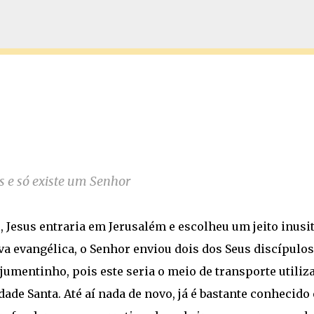
Pular para o conteúdo principal
 e só existe um Senhor
Jesus entraria em Jerusalém e escolheu um jeito inusi
va evangélica, o Senhor enviou dois dos Seus discípulos
umentinho, pois este seria o meio de transporte utiliz
dade Santa. Até aí nada de novo, já é bastante conhecido 