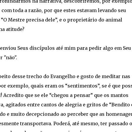
 aprofundarmos na narrativa, descobriremos, por exemplo
, com toda a razão, por que estes estavam levando seu
 “O Mestre precisa dele”, e o proprietário do animal
a atitude?
enviou Seus discípulos até mim para pedir algo em Seu
r "não".
peito desse trecho do Evangelho e gosto de meditar nas
 por exemplo, quais eram os “sentimentos”, se é que pos
l! Acredito que se ele “chegou a pensar” que os mantos
, agitados entre cantos de alegria e gritos de “Bendito 
strado e muito decepcionado ao perceber que as homenage
esmente transportava. Poderá, até mesmo, ter passado 