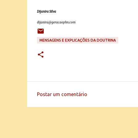
Dijanira Silva
dijanira@geracaophn.com
MENSAGENS E EXPLICAÇÕES DA DOUTRINA
Postar um comentário
C
o
m
e
n