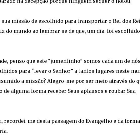
 parado na decepção porque ninguém sequer o notou.
” sua missão de escolhido para transportar o Rei dos Rei
iz do mundo ao lembrar-se de que, um dia, foi escolhido
de, penso que este “jumentinho” somos cada um de nó
idos para “levar o Senhor” a tantos lugares neste mu
ssumido a missão? Alegro-me por ser meio através do q
o de alguma forma receber Seus aplausos e roubar Sua
da, recordei-me desta passagem do Evangelho e da forma
ia.