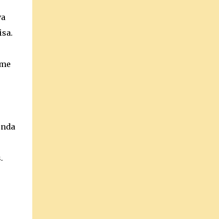
va
sa.
-me
enda
.