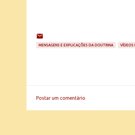
MENSAGENS E EXPLICAÇÕES DA DOUTRINA
VÍDEOS 
Postar um comentário
C
o
m
e