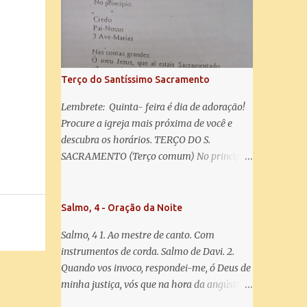
salve! A vós bradamos os degredados filhos
de Eva, a vós suspiramos, gemendo e
chorando neste vale de lágrimas. Eia, pois,
Advogada nossa, estes vossos olhos
misericordiosos a nós volvei, e depois deste
Terço do Santíssimo Sacramento
desterro, mostrai-nos Jesus. Bendito é o
fruto do vosso ventre, ó clemente, ó piedosa,
Lembrete: Quinta- feira é dia de adoração!
ó doce e sempre Virgem Maria. Rogai por
Procure a igreja mais próxima de você e
nós Santa Mãe de Deus. Para que sejamos
descubra os horários. TERÇO DO S.
dignos das promessas de Cristo. Amém.
SACRAMENTO (Terço comum) No principio:
Credo Pai-Nosso 3 Ave-Marias Contas
grandes: Ó meu Jesus, que ai estais
Sacramentado, não permitais que eu viva
Salmo, 4 - Oração da Noite
sem Vós, nem morta em pecado. Uni o meu
Salmo, 4 1. Ao mestre de canto. Com
coração ao Vosso e o Vosso ao meu, e, nem
instrumentos de corda. Salmo de Davi. 2.
sem Vós morra eu! Nas contas pequenas:
Quando vos invoco, respondei-me, ó Deus de
Sacramento de Amor! Misericórdia Senhor!
minha justiça, vós que na hora da angústia
Glória ao Pai: Cristo pão da vida e remédio
me reconfortastes. Tende piedade de mim e
que nos salva, dá-nos Vossa força, Vosso