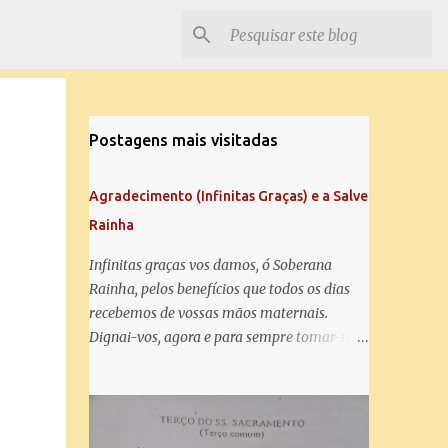
Postagens mais visitadas
Agradecimento (Infinitas Graças) e a Salve
Rainha
Infinitas graças vos damos, ó Soberana
Rainha, pelos benefícios que todos os dias
recebemos de vossas mãos maternais.
Dignai-vos, agora e para sempre tomar-nos
debaixo do vosso poderoso amparo e para
mais vos agradecer, vos saudamos com uma
Salve Rainha: Salve Rainha , Mãe de
misericórdia, vida, doçura, esperança nossa,