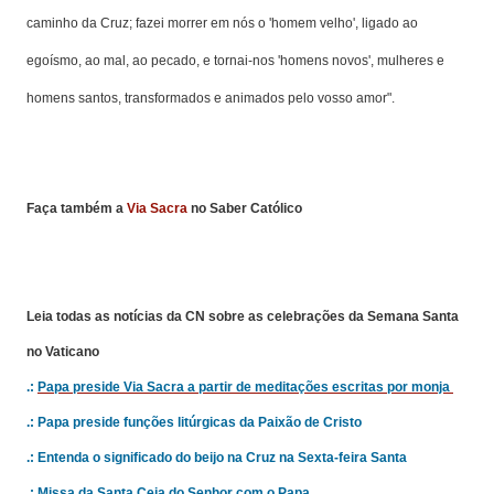
caminho da Cruz; fazei morrer em nós o 'homem velho', ligado ao
egoísmo, ao mal, ao pecado, e tornai-nos 'homens novos', mulheres e
homens santos, transformados e animados pelo vosso amor
".
Faça também a
Via Sacra
no Saber Católico
Leia todas as notícias da CN sobre as celebrações da Semana Santa
no Vaticano
.:
Papa preside Via Sacra a partir de meditações escritas por monja
.:
Papa preside funções litúrgicas da Paixão de Cristo
.:
Entenda o significado do beijo na Cruz na Sexta-feira Santa
.:
Missa da Santa Ceia do Senhor com o Papa