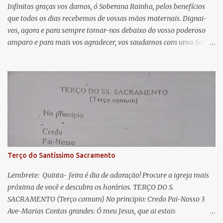
á
Infinitas graças vos damos, ó Soberana Rainha, pelos benefícios
que todos os dias recebemos de vossas mãos maternais. Dignai-
r
vos, agora e para sempre tomar-nos debaixo do vosso poderoso
i
amparo e para mais vos agradecer, vos saudamos com uma Salve
o
Rainha: Salve Rainha , Mãe de misericórdia, vida, doçura,
s
esperança nossa, salve! A vós bradamos os degredados filhos de
Eva, a vós suspiramos, gemendo e chorando neste vale de
lágrimas. Eia, pois, Advogada nossa, estes vossos olhos
misericordiosos a nós volvei, e depois deste desterro, mostrai-nos
Jesus. Bendito é o fruto do vosso ventre, ó clemente, ó piedosa, ó
doce e sempre Virgem Maria. Rogai por nós Santa Mãe de Deus.
Para que sejamos dignos das promessas de Cristo. Amém.
Terço do Santíssimo Sacramento
Lembrete: Quinta- feira é dia de adoração! Procure a igreja mais
próxima de você e descubra os horários. TERÇO DO S.
SACRAMENTO (Terço comum) No principio: Credo Pai-Nosso 3
Ave-Marias Contas grandes: Ó meu Jesus, que ai estais