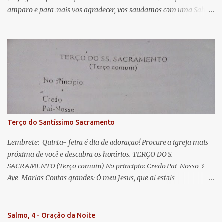
i
amparo e para mais vos agradecer, vos saudamos com uma Salve
o
Rainha: Salve Rainha , Mãe de misericórdia, vida, doçura,
s
esperança nossa, salve! A vós bradamos os degredados filhos de
Eva, a vós suspiramos, gemendo e chorando neste vale de
lágrimas. Eia, pois, Advogada nossa, estes vossos olhos
misericordiosos a nós volvei, e depois deste desterro, mostrai-nos
Jesus. Bendito é o fruto do vosso ventre, ó clemente, ó piedosa, ó
doce e sempre Virgem Maria. Rogai por nós Santa Mãe de Deus.
Para que sejamos dignos das promessas de Cristo. Amém.
Terço do Santíssimo Sacramento
Lembrete: Quinta- feira é dia de adoração! Procure a igreja mais
próxima de você e descubra os horários. TERÇO DO S.
SACRAMENTO (Terço comum) No principio: Credo Pai-Nosso 3
Ave-Marias Contas grandes: Ó meu Jesus, que ai estais
Sacramentado, não permitais que eu viva sem Vós, nem morta em
pecado. Uni o meu coração ao Vosso e o Vosso ao meu, e, nem sem
Vós morra eu! Nas contas pequenas: Sacramento de Amor!
Salmo, 4 - Oração da Noite