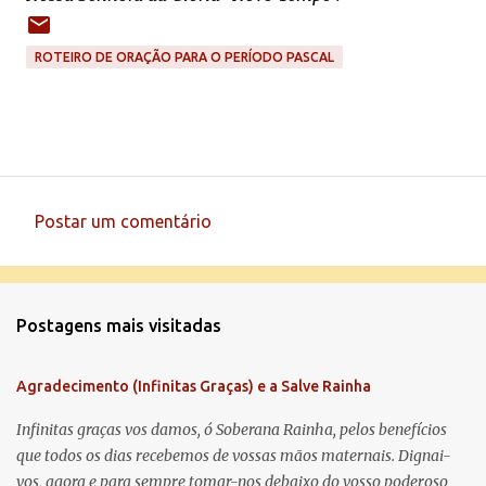
ROTEIRO DE ORAÇÃO PARA O PERÍODO PASCAL
Postar um comentário
C
o
m
Postagens mais visitadas
e
n
Agradecimento (Infinitas Graças) e a Salve Rainha
t
á
Infinitas graças vos damos, ó Soberana Rainha, pelos benefícios
que todos os dias recebemos de vossas mãos maternais. Dignai-
r
vos, agora e para sempre tomar-nos debaixo do vosso poderoso