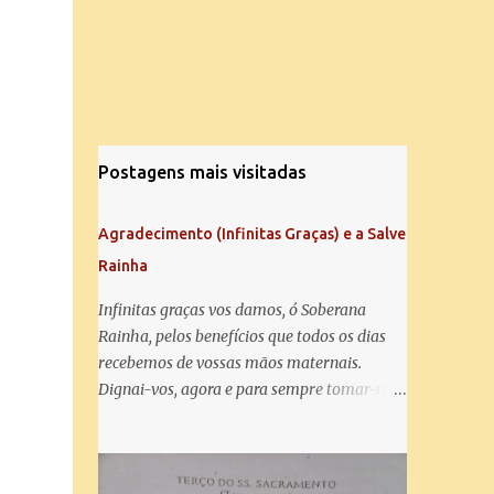
Postagens mais visitadas
Agradecimento (Infinitas Graças) e a Salve
Rainha
Infinitas graças vos damos, ó Soberana
Rainha, pelos benefícios que todos os dias
recebemos de vossas mãos maternais.
Dignai-vos, agora e para sempre tomar-nos
debaixo do vosso poderoso amparo e para
mais vos agradecer, vos saudamos com uma
Salve Rainha: Salve Rainha , Mãe de