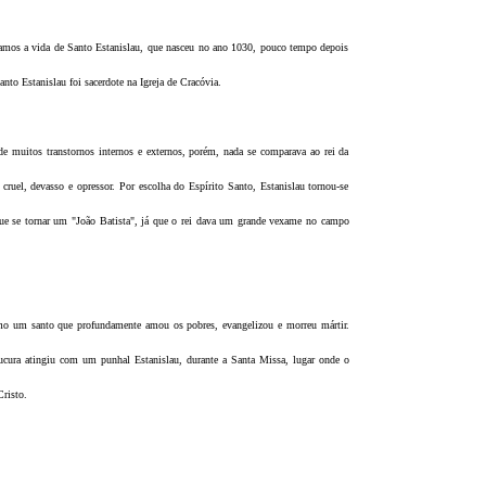
amos a vida de Santo Estanislau, que nasceu no ano 1030, pouco tempo depois
nto Estanislau foi sacerdote na Igreja de Cracóvia.
de muitos transtornos internos e externos, porém, nada se comparava ao rei da
, cruel, devasso e opressor. Por escolha do Espírito Santo, Estanislau tornou-se
 que se tornar um "João Batista", já que o rei dava um grande vexame no campo
mo um santo que profundamente amou os pobres, evangelizou e morreu mártir.
cura atingiu com um punhal Estanislau, durante a Santa Missa, lugar onde o
Cristo.