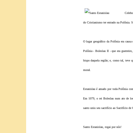
Celebr
do Cristianismo ter entrado na Polônia. Sa
O lugar geográfico da Polônia era causa 
Polônia - Boleslau II - que era guerreiro
bispo daquela região; e, como tal, teve
moral.
Estanislau é amado por toda Polônia co
Em 1079, o rei Boleslau num ato de lou
santo uniu seu sacrifício ao Sacrifício de 
Santo Estanislau, rogai por nós!