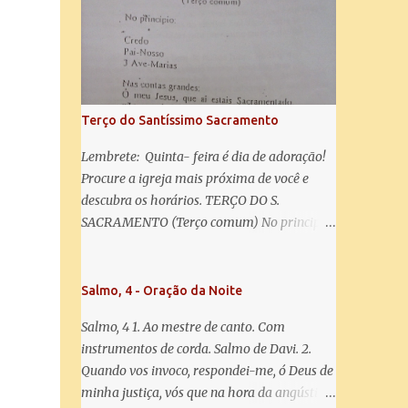
misericórdia, vida, doçura, esperança nossa,
salve! A vós bradamos os degredados filhos
de Eva, a vós suspiramos, gemendo e
chorando neste vale de lágrimas. Eia, pois,
Advogada nossa, estes vossos olhos
misericordiosos a nós volvei, e depois deste
Terço do Santíssimo Sacramento
desterro, mostrai-nos Jesus. Bendito é o
fruto do vosso ventre, ó clemente, ó piedosa,
Lembrete: Quinta- feira é dia de adoração!
ó doce e sempre Virgem Maria. Rogai por
Procure a igreja mais próxima de você e
nós Santa Mãe de Deus. Para que sejamos
descubra os horários. TERÇO DO S.
dignos das promessas de Cristo. Amém.
SACRAMENTO (Terço comum) No principio:
Credo Pai-Nosso 3 Ave-Marias Contas
grandes: Ó meu Jesus, que ai estais
Sacramentado, não permitais que eu viva
Salmo, 4 - Oração da Noite
sem Vós, nem morta em pecado. Uni o meu
Salmo, 4 1. Ao mestre de canto. Com
coração ao Vosso e o Vosso ao meu, e, nem
instrumentos de corda. Salmo de Davi. 2.
sem Vós morra eu! Nas contas pequenas:
Quando vos invoco, respondei-me, ó Deus de
Sacramento de Amor! Misericórdia Senhor!
minha justiça, vós que na hora da angústia
Glória ao Pai: Cristo pão da vida e remédio