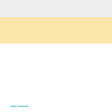
Pular para o conteúdo principal
Santo Estanislau