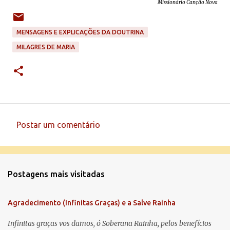
Missionário Canção Nova
MENSAGENS E EXPLICAÇÕES DA DOUTRINA
MILAGRES DE MARIA
Postar um comentário
C
o
m
Postagens mais visitadas
e
n
Agradecimento (Infinitas Graças) e a Salve Rainha
t
á
Infinitas graças vos damos, ó Soberana Rainha, pelos benefícios