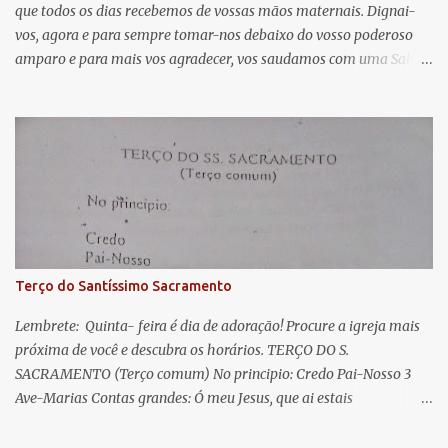
que todos os dias recebemos de vossas mãos maternais. Dignai-
r
vos, agora e para sempre tomar-nos debaixo do vosso poderoso
i
amparo e para mais vos agradecer, vos saudamos com uma Salve
o
Rainha: Salve Rainha , Mãe de misericórdia, vida, doçura,
s
esperança nossa, salve! A vós bradamos os degredados filhos de
Eva, a vós suspiramos, gemendo e chorando neste vale de
lágrimas. Eia, pois, Advogada nossa, estes vossos olhos
misericordiosos a nós volvei, e depois deste desterro, mostrai-nos
Jesus. Bendito é o fruto do vosso ventre, ó clemente, ó piedosa, ó
doce e sempre Virgem Maria. Rogai por nós Santa Mãe de Deus.
Para que sejamos dignos das promessas de Cristo. Amém.
Terço do Santíssimo Sacramento
Lembrete: Quinta- feira é dia de adoração! Procure a igreja mais
próxima de você e descubra os horários. TERÇO DO S.
SACRAMENTO (Terço comum) No principio: Credo Pai-Nosso 3
Ave-Marias Contas grandes: Ó meu Jesus, que ai estais
Sacramentado, não permitais que eu viva sem Vós, nem morta em
pecado. Uni o meu coração ao Vosso e o Vosso ao meu, e, nem sem