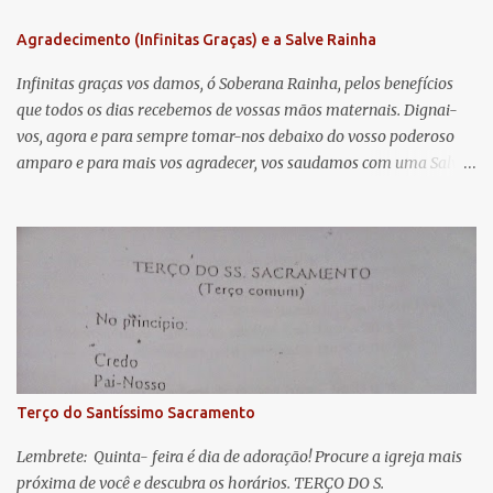
n
Agradecimento (Infinitas Graças) e a Salve Rainha
t
á
Infinitas graças vos damos, ó Soberana Rainha, pelos benefícios
que todos os dias recebemos de vossas mãos maternais. Dignai-
r
vos, agora e para sempre tomar-nos debaixo do vosso poderoso
i
amparo e para mais vos agradecer, vos saudamos com uma Salve
o
Rainha: Salve Rainha , Mãe de misericórdia, vida, doçura,
s
esperança nossa, salve! A vós bradamos os degredados filhos de
Eva, a vós suspiramos, gemendo e chorando neste vale de
lágrimas. Eia, pois, Advogada nossa, estes vossos olhos
misericordiosos a nós volvei, e depois deste desterro, mostrai-nos
Jesus. Bendito é o fruto do vosso ventre, ó clemente, ó piedosa, ó
doce e sempre Virgem Maria. Rogai por nós Santa Mãe de Deus.
Para que sejamos dignos das promessas de Cristo. Amém.
Terço do Santíssimo Sacramento
Lembrete: Quinta- feira é dia de adoração! Procure a igreja mais
próxima de você e descubra os horários. TERÇO DO S.