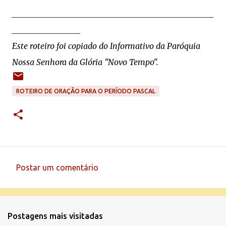
__________________________________________________
_________________
Este roteiro foi copiado do Informativo da Paróquia
Nossa Senhora da Glória "Novo Tempo".
ROTEIRO DE ORAÇÃO PARA O PERÍODO PASCAL
Postar um comentário
C
o
m
Postagens mais visitadas
e