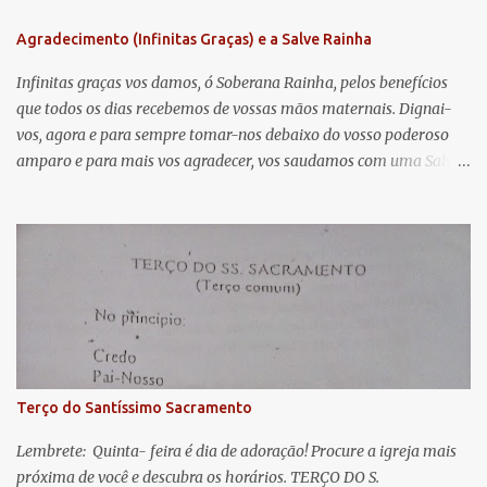
n
Agradecimento (Infinitas Graças) e a Salve Rainha
t
á
Infinitas graças vos damos, ó Soberana Rainha, pelos benefícios
que todos os dias recebemos de vossas mãos maternais. Dignai-
r
vos, agora e para sempre tomar-nos debaixo do vosso poderoso
i
amparo e para mais vos agradecer, vos saudamos com uma Salve
o
Rainha: Salve Rainha , Mãe de misericórdia, vida, doçura,
s
esperança nossa, salve! A vós bradamos os degredados filhos de
Eva, a vós suspiramos, gemendo e chorando neste vale de
lágrimas. Eia, pois, Advogada nossa, estes vossos olhos
misericordiosos a nós volvei, e depois deste desterro, mostrai-nos
Jesus. Bendito é o fruto do vosso ventre, ó clemente, ó piedosa, ó
doce e sempre Virgem Maria. Rogai por nós Santa Mãe de Deus.
Para que sejamos dignos das promessas de Cristo. Amém.
Terço do Santíssimo Sacramento
Lembrete: Quinta- feira é dia de adoração! Procure a igreja mais
próxima de você e descubra os horários. TERÇO DO S.