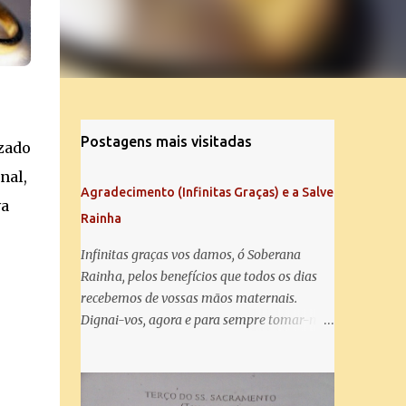
Postagens mais visitadas
izado
nal,
Agradecimento (Infinitas Graças) e a Salve
va
Rainha
Infinitas graças vos damos, ó Soberana
Rainha, pelos benefícios que todos os dias
recebemos de vossas mãos maternais.
Dignai-vos, agora e para sempre tomar-nos
debaixo do vosso poderoso amparo e para
mais vos agradecer, vos saudamos com uma
Salve Rainha: Salve Rainha , Mãe de