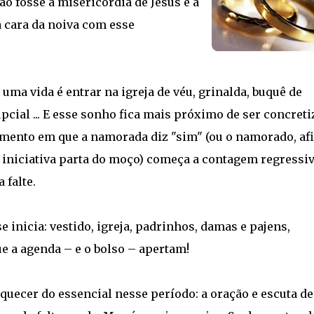
ão fosse a misericórdia de Jesus e a
 cara da noiva com esse
uma vida é entrar na igreja de véu, grinalda, buquê de
pcial ... E esse sonho fica mais próximo de ser concret
mento em que a namorada diz "sim" (ou o namorado, afi
niciativa parta do moço) começa a contagem regressi
 falte.
 inicia: vestido, igreja, padrinhos, damas e pajens,
que a agenda – e o bolso – apertam!
quecer do essencial nesse período: a oração e escuta de