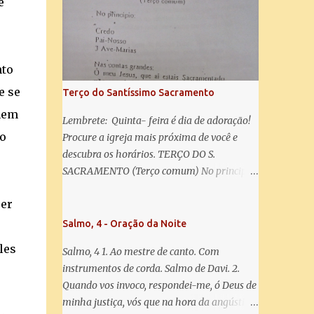
misericórdia, vida, doçura, esperança nossa,
e
salve! A vós bradamos os degredados filhos
de Eva, a vós suspiramos, gemendo e
chorando neste vale de lágrimas. Eia, pois,
Advogada nossa, estes vossos olhos
nto
misericordiosos a nós volvei, e depois deste
e se
Terço do Santíssimo Sacramento
desterro, mostrai-nos Jesus. Bendito é o
 nem
fruto do vosso ventre, ó clemente, ó piedosa,
Lembrete: Quinta- feira é dia de adoração!
ó doce e sempre Virgem Maria. Rogai por
do
Procure a igreja mais próxima de você e
nós Santa Mãe de Deus. Para que sejamos
descubra os horários. TERÇO DO S.
dignos das promessas de Cristo. Amém.
SACRAMENTO (Terço comum) No principio:
Credo Pai-Nosso 3 Ave-Marias Contas
ser
grandes: Ó meu Jesus, que ai estais
Sacramentado, não permitais que eu viva
Salmo, 4 - Oração da Noite
sem Vós, nem morta em pecado. Uni o meu
les
Salmo, 4 1. Ao mestre de canto. Com
coração ao Vosso e o Vosso ao meu, e, nem
instrumentos de corda. Salmo de Davi. 2.
sem Vós morra eu! Nas contas pequenas:
Quando vos invoco, respondei-me, ó Deus de
Sacramento de Amor! Misericórdia Senhor!
minha justiça, vós que na hora da angústia
Glória ao Pai: Cristo pão da vida e remédio