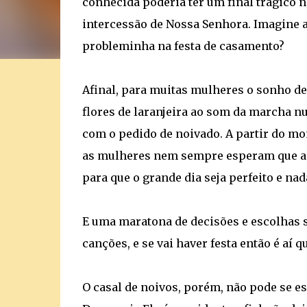
conhecida poderia ter um final trágico n
intercessão de Nossa Senhora. Imagine a
probleminha na festa de casamento?
Afinal, para muitas mulheres o sonho de 
flores de laranjeira ao som da marcha nu
com o pedido de noivado. A partir do mo
as mulheres nem sempre esperam que a i
para que o grande dia seja perfeito e nada
E uma maratona de decisões e escolhas se
canções, e se vai haver festa então é aí 
O casal de noivos, porém, não pode se es