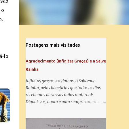
isão
 o
o.
Postagens mais visitadas
-lo.
Agradecimento (Infinitas Graças) e a Salve
Rainha
Infinitas graças vos damos, ó Soberana
Rainha, pelos benefícios que todos os dias
recebemos de vossas mãos maternais.
Dignai-vos, agora e para sempre tomar-nos
debaixo do vosso poderoso amparo e para
mais vos agradecer, vos saudamos com uma
Salve Rainha: Salve Rainha , Mãe de