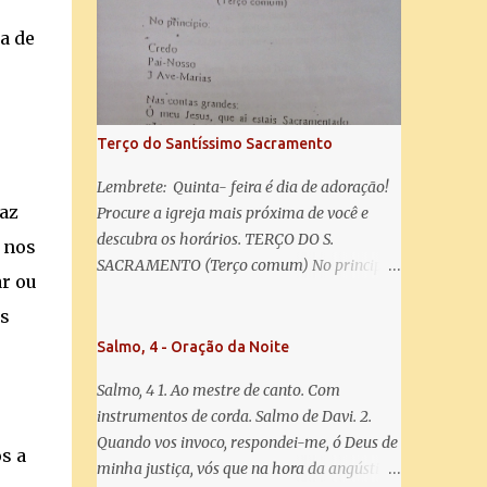
misericórdia, vida, doçura, esperança nossa,
salve! A vós bradamos os degredados filhos
a de
de Eva, a vós suspiramos, gemendo e
chorando neste vale de lágrimas. Eia, pois,
Advogada nossa, estes vossos olhos
misericordiosos a nós volvei, e depois deste
Terço do Santíssimo Sacramento
desterro, mostrai-nos Jesus. Bendito é o
fruto do vosso ventre, ó clemente, ó piedosa,
Lembrete: Quinta- feira é dia de adoração!
ó doce e sempre Virgem Maria. Rogai por
faz
Procure a igreja mais próxima de você e
nós Santa Mãe de Deus. Para que sejamos
descubra os horários. TERÇO DO S.
 nos
dignos das promessas de Cristo. Amém.
SACRAMENTO (Terço comum) No principio:
ar ou
Credo Pai-Nosso 3 Ave-Marias Contas
as
grandes: Ó meu Jesus, que ai estais
Sacramentado, não permitais que eu viva
Salmo, 4 - Oração da Noite
sem Vós, nem morta em pecado. Uni o meu
Salmo, 4 1. Ao mestre de canto. Com
coração ao Vosso e o Vosso ao meu, e, nem
instrumentos de corda. Salmo de Davi. 2.
sem Vós morra eu! Nas contas pequenas:
Quando vos invoco, respondei-me, ó Deus de
Sacramento de Amor! Misericórdia Senhor!
s a
minha justiça, vós que na hora da angústia
Glória ao Pai: Cristo pão da vida e remédio