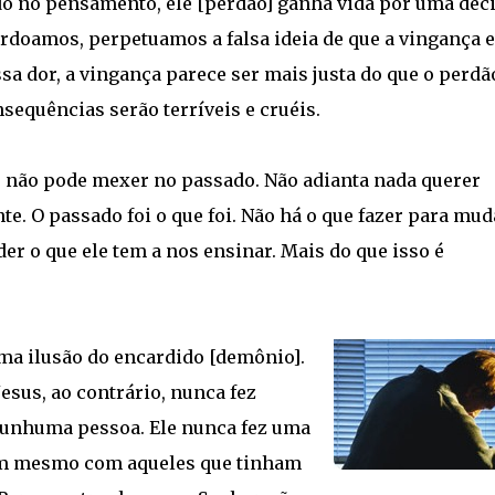
do no pensamento, ele [perdão] ganha vida por uma dec
erdoamos, perpetuamos a falsa ideia de que a vingança e
a dor, a vingança parece ser mais justa do que o perdã
sequências serão terríveis e cruéis.
as não pode mexer no passado. Não adianta nada querer
. O passado foi o que foi. Não há o que fazer para mudá
r o que ele tem a nos ensinar. Mais do que isso é
a ilusão do encardido [demônio].
esus, ao contrário, nunca fez
unhuma pessoa. Ele nunca fez uma
m mesmo com aqueles que tinham