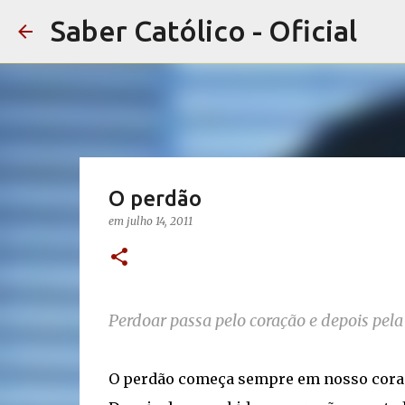
Saber Católico - Oficial
O perdão
em
julho 14, 2011
Perdoar passa pelo coração e depois pela 
O perdão começa sempre em nosso coraçã