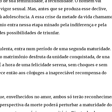
o de sua feminilidade, a fecundidade. O homem vai
 vigor sexual. Mas, antes que se produza esse declive,
 à adolescência. A essa crise da metade da vida chamam
nio entra nessa etapa minado pela indiferença e pela
es possibilidades de triunfar.
bulenta, entra num período de uma segunda maturidade. 
 matrimônio desfruta da unidade conquistada, de una
 a hora de uma felicidade serena, sem choques e sem
rece então aos cônjuges a inapreciável recompensa do
que, envelhecidos no amor, ambos só terão reconhecime
 perspectiva da morte poderá perturbar a maturidade do