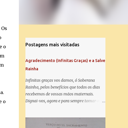
. Os
o
Postagens mais visitadas
e o
um
Agradecimento (Infinitas Graças) e a Salve
em
Rainha
Infinitas graças vos damos, ó Soberana
Rainha, pelos benefícios que todos os dias
a.
recebemos de vossas mãos maternais.
Dignai-vos, agora e para sempre tomar-nos
e o
debaixo do vosso poderoso amparo e para
mais vos agradecer, vos saudamos com uma
Salve Rainha: Salve Rainha , Mãe de