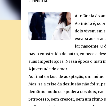
sabedoria.
A infância do am
Ao início é, sob
dois vivem em e
escapa aos ataqu
lar nascente. O
havia construído do outro, comece a desv
suas imperfeições. Nessa época o matrim
A juventude do amor.
Ao final da fase de adaptação, um mútuo
Mas, se a crise da desilusão não foi supe
demônio mudo se apodera dos dois, caem 
retrocesso, sem crescer, sem um ritmo 