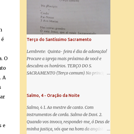
misericórdia, vida, doçura, esperança nossa,
salve! A vós bradamos os degredados filhos
de Eva, a vós suspiramos, gemendo e
chorando neste vale de lágrimas. Eia, pois,
Advogada nossa, estes vossos olhos
m
misericordiosos a nós volvei, e depois deste
 é
Terço do Santíssimo Sacramento
desterro, mostrai-nos Jesus. Bendito é o
fruto do vosso ventre, ó clemente, ó piedosa,
Lembrete: Quinta- feira é dia de adoração!
ó doce e sempre Virgem Maria. Rogai por
a. O
Procure a igreja mais próxima de você e
nós Santa Mãe de Deus. Para que sejamos
descubra os horários. TERÇO DO S.
nto
dignos das promessas de Cristo. Amém.
SACRAMENTO (Terço comum) No principio:
. A
Credo Pai-Nosso 3 Ave-Marias Contas
s
grandes: Ó meu Jesus, que ai estais
Sacramentado, não permitais que eu viva
Salmo, 4 - Oração da Noite
gar
sem Vós, nem morta em pecado. Uni o meu
Salmo, 4 1. Ao mestre de canto. Com
coração ao Vosso e o Vosso ao meu, e, nem
instrumentos de corda. Salmo de Davi. 2.
sem Vós morra eu! Nas contas pequenas:
Quando vos invoco, respondei-me, ó Deus de
Sacramento de Amor! Misericórdia Senhor!
s e
minha justiça, vós que na hora da angústia
Glória ao Pai: Cristo pão da vida e remédio