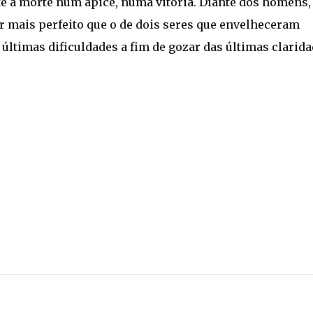
te a morte num ápice, numa vitória. Diante dos homens,
 mais perfeito que o de dois seres que envelheceram
últimas dificuldades a fim de gozar das últimas clarid