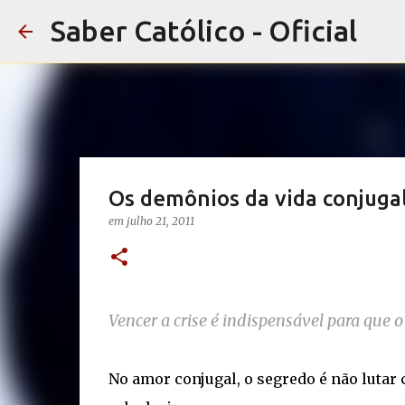
Saber Católico - Oficial
Os demônios da vida conjuga
em
julho 21, 2011
Vencer a crise é indispensável para que 
No amor conjugal, o segredo é não lutar c