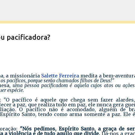
Pular para o conteúdo principal
u pacificadora?
a, a missionária
Salette Ferreira
medita a bem-aventur
s pacíficos, porque serão chamados filhos de Deus!"
uesa,
uma pessoa pacificadora é aquela cujos atos ou açõe
er espécie.
: "O pacífico é aquele que chega sem fazer alardes,
lecer a paz, que realiza tudo em paz, ele nunca gera gue
liação. O pacífico não é acomodado, alguém de br
 Espírito Santo, tendo como arma somente a paz. Ele 
 oração:
"Nós pedimos, Espírito Santo, a graça de se
a a violência e de tudo aquilo que divide.
Dá-nos a graç