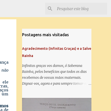
Postagens mais visitadas
Agradecimento (Infinitas Graças) e a Salve
Rainha
ança
Infinitas graças vos damos, ó Soberana
s não
Rainha, pelos benefícios que todos os dias
recebemos de vossas mãos maternais.
 ele
Dignai-vos, agora e para sempre tomar-nos
rras,
debaixo do vosso poderoso amparo e para
aços
é um
mais vos agradecer, vos saudamos com uma
Salve Rainha: Salve Rainha , Mãe de
rmos
misericórdia, vida, doçura, esperança nossa,
a de