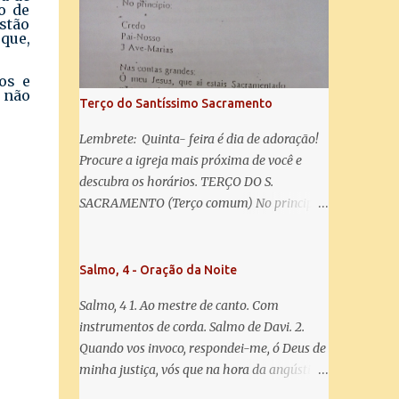
salve! A vós bradamos os degredados filhos
o de
stão
de Eva, a vós suspiramos, gemendo e
que,
chorando neste vale de lágrimas. Eia, pois,
Advogada nossa, estes vossos olhos
os e
misericordiosos a nós volvei, e depois deste
 não
Terço do Santíssimo Sacramento
desterro, mostrai-nos Jesus. Bendito é o
fruto do vosso ventre, ó clemente, ó piedosa,
Lembrete: Quinta- feira é dia de adoração!
ó doce e sempre Virgem Maria. Rogai por
Procure a igreja mais próxima de você e
nós Santa Mãe de Deus. Para que sejamos
descubra os horários. TERÇO DO S.
dignos das promessas de Cristo. Amém.
SACRAMENTO (Terço comum) No principio:
Credo Pai-Nosso 3 Ave-Marias Contas
grandes: Ó meu Jesus, que ai estais
Sacramentado, não permitais que eu viva
Salmo, 4 - Oração da Noite
sem Vós, nem morta em pecado. Uni o meu
Salmo, 4 1. Ao mestre de canto. Com
coração ao Vosso e o Vosso ao meu, e, nem
instrumentos de corda. Salmo de Davi. 2.
sem Vós morra eu! Nas contas pequenas:
Quando vos invoco, respondei-me, ó Deus de
Sacramento de Amor! Misericórdia Senhor!
minha justiça, vós que na hora da angústia
Glória ao Pai: Cristo pão da vida e remédio
me reconfortastes. Tende piedade de mim e
que nos salva, dá-nos Vossa força, Vosso