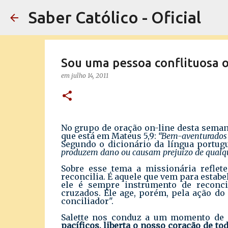
Saber Católico - Oficial
Sou uma pessoa conflituosa o
em
julho 14, 2011
No grupo de oração on-line desta seman
que está em Mateus 5,9:
“Bem-aventurados o
Segundo o dicionário da língua portug
produzem dano ou causam prejuízo de qualqu
Sobre esse tema a missionária reflete
reconcilia. É aquele que vem para estabe
ele é sempre instrumento de reconci
cruzados. Ele age, porém, pela ação do
conciliador".
Salette nos conduz a um momento de
pacíficos, liberta o nosso coração de tod