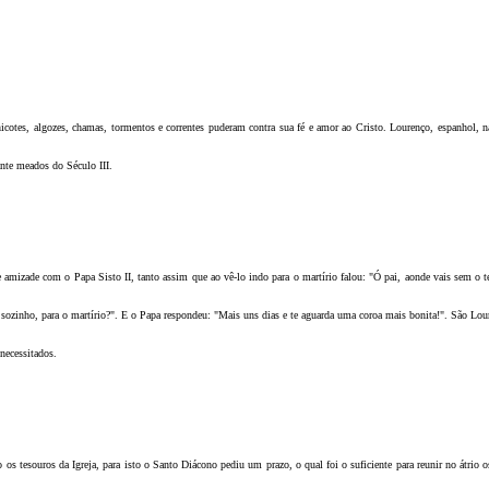
icotes, algozes, chamas, tormentos e correntes puderam contra sua fé e amor ao Cristo. Lourenço, espanhol, n
nte meados do Século III.
mizade com o Papa Sisto II, tanto assim que ao vê-lo indo para o martírio falou: "Ó pai, aonde vais sem o t
a sozinho, para o martírio?". E o Papa respondeu: "Mais uns dias e te aguarda uma coroa mais bonita!". São Lou
necessitados.
 os tesouros da Igreja, para isto o Santo Diácono pediu um prazo, o qual foi o suficiente para reunir no átrio o