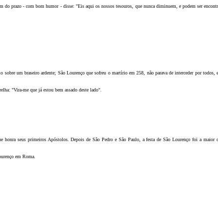
o fim do prazo - com bom humor - disse: "Eis aqui os nossos tesouros, que nunca diminuem, e podem ser encon
á-lo sobre um braseiro ardente; São Lourenço que sofreu o martírio em 258, não parava de interceder por todos
relha: "Vira-me que já estou bem assado deste lado".
e honra seus primeiros Apóstolos. Depois de São Pedro e São Paulo, a festa de São Lourenço foi a maior d
Lourenço em Roma.