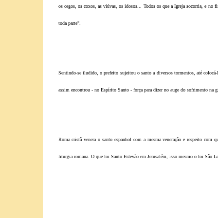
os cegos, os coxos, as viúvas, os idosos... Todos os que a Igreja socorria, e n
toda parte".
Sentindo-se iludido, o prefeito sujeitou o santo a diversos tormentos, até coloc
assim encontrou - no Espírito Santo - força para dizer no auge do sofrimento na g
Roma cristã venera o santo espanhol com a mesma veneração e respeito com qu
liturgia romana. O que foi Santo Estevão em Jerusalém, isso mesmo o foi São 