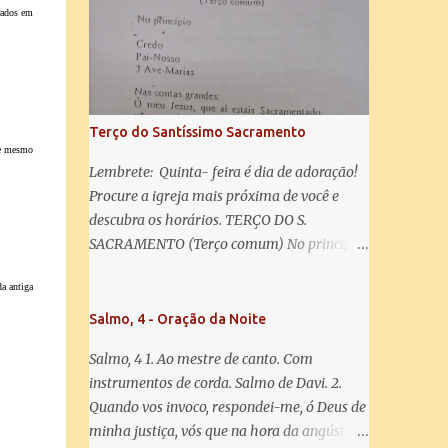
misericórdia, vida, doçura, esperança nossa,
trados em
salve! A vós bradamos os degredados filhos
de Eva, a vós suspiramos, gemendo e
chorando neste vale de lágrimas. Eia, pois,
Advogada nossa, estes vossos olhos
misericordiosos a nós volvei, e depois deste
Terço do Santíssimo Sacramento
desterro, mostrai-nos Jesus. Bendito é o
, e mesmo
fruto do vosso ventre, ó clemente, ó piedosa,
Lembrete: Quinta- feira é dia de adoração!
ó doce e sempre Virgem Maria. Rogai por
Procure a igreja mais próxima de você e
nós Santa Mãe de Deus. Para que sejamos
descubra os horários. TERÇO DO S.
dignos das promessas de Cristo. Amém.
SACRAMENTO (Terço comum) No principio:
Credo Pai-Nosso 3 Ave-Marias Contas
a antiga
grandes: Ó meu Jesus, que ai estais
Sacramentado, não permitais que eu viva
Salmo, 4 - Oração da Noite
sem Vós, nem morta em pecado. Uni o meu
Salmo, 4 1. Ao mestre de canto. Com
coração ao Vosso e o Vosso ao meu, e, nem
instrumentos de corda. Salmo de Davi. 2.
sem Vós morra eu! Nas contas pequenas:
Quando vos invoco, respondei-me, ó Deus de
Sacramento de Amor! Misericórdia Senhor!
minha justiça, vós que na hora da angústia
Glória ao Pai: Cristo pão da vida e remédio