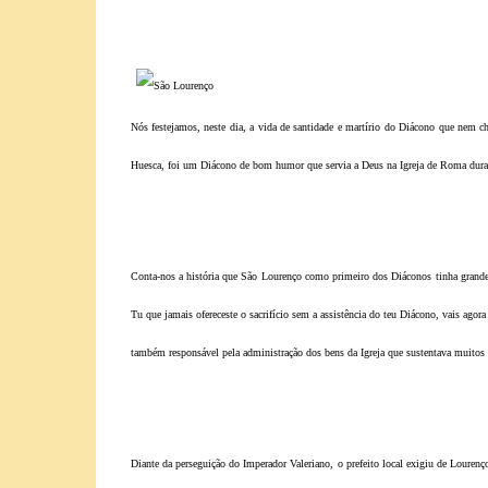
Nós festejamos, neste dia, a vida de santidade e martírio do Diácono que nem ch
Huesca, foi um Diácono de bom humor que servia a Deus na Igreja de Roma dura
Conta-nos a história que São Lourenço como primeiro dos Diáconos tinha grande a
Tu que jamais ofereceste o sacrifício sem a assistência do teu Diácono, vais agor
também responsável pela administração dos bens da Igreja que sustentava muitos 
Diante da perseguição do Imperador Valeriano, o prefeito local exigiu de Lourenço