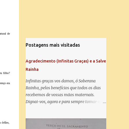
atural de
Postagens mais visitadas
Agradecimento (Infinitas Graças) e a Salve
Rainha
eu filho?
Infinitas graças vos damos, ó Soberana
renço era
Rainha, pelos benefícios que todos os dias
recebemos de vossas mãos maternais.
Dignai-vos, agora e para sempre tomar-nos
debaixo do vosso poderoso amparo e para
mais vos agradecer, vos saudamos com uma
Salve Rainha: Salve Rainha , Mãe de
s órfãos,