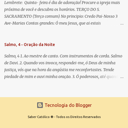
Lembrete: Quinta- feira é dia de adoração! Procure a igreja mais
próxima de você e descubra os horários. TERÇO DO S.
SACRAMENTO (Terço comum) No principio: Credo Pai-Nosso 3
Ave-Marias Contas grandes: Ó meu Jesus, que ai estais
Sacramentado, não permitais que eu viva sem Vós, nem morta em
pecado. Uni o meu coração ao Vosso e o Vosso ao meu, e, nem sem
Vós morra eu! Nas contas pequenas: Sacramento de Amor!
Salmo, 4 - Oração da Noite
Misericórdia Senhor! Glória ao Pai: Cristo pão da vida e remédio
Salmo, 4 1. Ao mestre de canto. Com instrumentos de corda. Salmo
que nos salva, dá-nos Vossa força, Vosso perdão e a Vossa
de Davi. 2. Quando vos invoco, respondei-me, ó Deus de minha
misericórdia. (no fim) Rezar 3 vezes: Louvores e graças se deem a
justiça, vós que na hora da angústia me reconfortastes. Tende
cada momento ao Santíssimo e Diviníssimo Sacramento.
piedade de mim e ouvi minha oração. 3. Ó poderosos, até quando
tereis o coração endurecido, no amor das vaidades e na busca da
mentira? 4. O Senhor escolheu como eleito uma pessoa admirável,
o Senhor me ouviu quando o invoquei. 5. Tremei, mas sem pecar;
refleti em vossos corações, quando estiverdes em vossos leitos, e
Tecnologia do Blogger
calai. 6. Oferecei vossos sacrifícios com sinceridade e esperai no
Senhor. 7. Dizem muitos: Quem nos fará ver a felicidade? Fazei
Saber Católico ® - Todos os Direitos Reservados
brilhar sobre nós, Senhor, a luz de vossa face. 8. Pusestes em meu