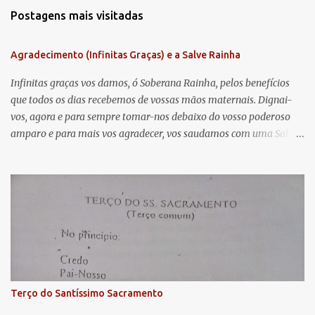
m
Postagens mais visitadas
e
n
Agradecimento (Infinitas Graças) e a Salve Rainha
t
á
Infinitas graças vos damos, ó Soberana Rainha, pelos benefícios
que todos os dias recebemos de vossas mãos maternais. Dignai-
r
vos, agora e para sempre tomar-nos debaixo do vosso poderoso
i
amparo e para mais vos agradecer, vos saudamos com uma Salve
o
Rainha: Salve Rainha , Mãe de misericórdia, vida, doçura,
s
esperança nossa, salve! A vós bradamos os degredados filhos de
Eva, a vós suspiramos, gemendo e chorando neste vale de
lágrimas. Eia, pois, Advogada nossa, estes vossos olhos
misericordiosos a nós volvei, e depois deste desterro, mostrai-nos
Jesus. Bendito é o fruto do vosso ventre, ó clemente, ó piedosa, ó
doce e sempre Virgem Maria. Rogai por nós Santa Mãe de Deus.
Para que sejamos dignos das promessas de Cristo. Amém.
Terço do Santíssimo Sacramento