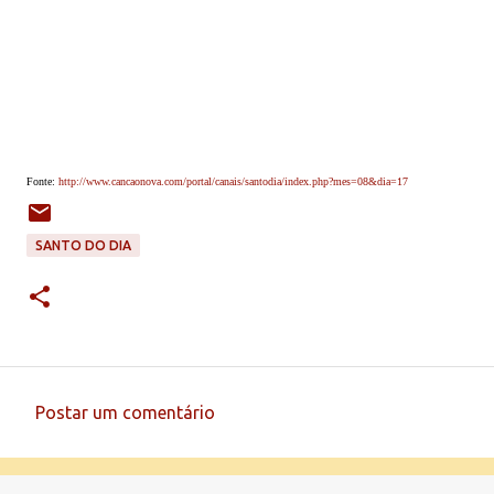
Fonte:
http://www.cancaonova.com/portal/canais/santodia/index.php?mes=08&dia=17
SANTO DO DIA
Postar um comentário
C
o