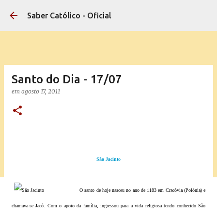
Pular para o conteúdo principal
Saber Católico - Oficial
Santo do Dia - 17/07
em
agosto 17, 2011
São Jacinto
O santo de hoje nasceu no ano de 1183 em Cracóvia (Polônia) e
chamava-se Jacó. Com o apoio da família, ingressou para a vida religiosa tendo conhecido São