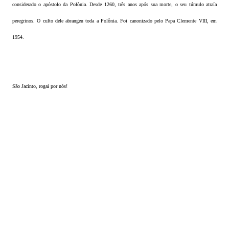
considerado o apóstolo da Polônia. Desde 1260, três anos após sua morte, o seu túmulo atraía
peregrinos. O culto dele abrangeu toda a Polônia. Foi canonizado pelo Papa Clemente VIII, em
1954.
São Jacinto, rogai por nós!