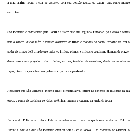
a uma família nobre, a qual se assustou com sua decisão radical de seguir Jesus como monge
cisterciense.
São Bernardo é considerado pela Família Cisterciense um segundo fundador, pois atraía a tantos
para a Ordem, que as mães e esposas afastavam os filhos e maridos do santo; tamanho era real o
poder de atração de Bernardo que todos os irmãos, primos e amigos o seguiram. Homem de oração,
destacou-se como pregador, prior, místico, escritor, fundador de mosteiros, abade, conselheiro de
Papas, Reis, Bispos e também polemista, político e pacificador.
Aconteceu que São Bernardo, mesmo sendo contemplativo, entrou no concreto da realidade da sua
época, a ponto de participar de várias polêmicas internas e externas da Igreja da época.
No ano de 1115, o seu abade Estevão mandou-o com doze companheiros fundar, no Vale do
Absíntio, aquilo a que São Bernardo chamou Vale Claro (Claraval). Do Mosteiro de Claraval, o