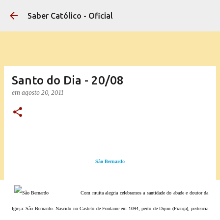
Pular para o conteúdo principal
Saber Católico - Oficial
Santo do Dia - 20/08
em
agosto 20, 2011
São Bernardo
Com muita alegria celebramos a santidade do abade e doutor da
Igreja: São Bernardo. Nascido no Castelo de Fontaine em 1094, perto de Dijon (França), pertencia