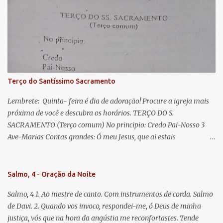
Eva, a vós suspiramos, gemendo e chorando neste vale de
lágrimas. Eia, pois, Advogada nossa, estes vossos olhos
misericordiosos a nós volvei, e depois deste desterro, mostrai-nos
Jesus. Bendito é o fruto do vosso ventre, ó clemente, ó piedosa, ó
doce e sempre Virgem Maria. Rogai por nós Santa Mãe de Deus.
Para que sejamos dignos das promessas de Cristo. Amém.
Terço do Santíssimo Sacramento
Lembrete: Quinta- feira é dia de adoração! Procure a igreja mais
próxima de você e descubra os horários. TERÇO DO S.
SACRAMENTO (Terço comum) No principio: Credo Pai-Nosso 3
Ave-Marias Contas grandes: Ó meu Jesus, que ai estais
Sacramentado, não permitais que eu viva sem Vós, nem morta em
pecado. Uni o meu coração ao Vosso e o Vosso ao meu, e, nem sem
Vós morra eu! Nas contas pequenas: Sacramento de Amor!
Salmo, 4 - Oração da Noite
Misericórdia Senhor! Glória ao Pai: Cristo pão da vida e remédio
Salmo, 4 1. Ao mestre de canto. Com instrumentos de corda. Salmo
que nos salva, dá-nos Vossa força, Vosso perdão e a Vossa
de Davi. 2. Quando vos invoco, respondei-me, ó Deus de minha
misericórdia. (no fim) Rezar 3 vezes: Louvores e graças se deem a
justiça, vós que na hora da angústia me reconfortastes. Tende
cada momento ao Santíssimo e Diviníssimo Sacramento.