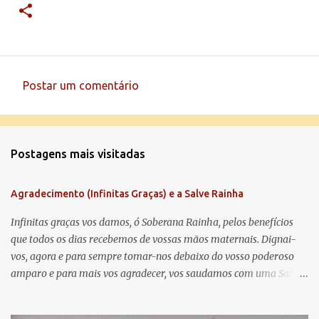
Postar um comentário
C
o
m
Postagens mais visitadas
e
n
Agradecimento (Infinitas Graças) e a Salve Rainha
t
á
Infinitas graças vos damos, ó Soberana Rainha, pelos benefícios
que todos os dias recebemos de vossas mãos maternais. Dignai-
r
vos, agora e para sempre tomar-nos debaixo do vosso poderoso
i
amparo e para mais vos agradecer, vos saudamos com uma Salve
o
Rainha: Salve Rainha , Mãe de misericórdia, vida, doçura,
s
esperança nossa, salve! A vós bradamos os degredados filhos de