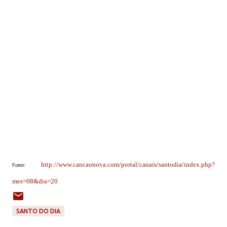
http://www.cancaonova.com/portal/canais/santodia/index.php?
Fonte:
mes=08&dia=20
SANTO DO DIA