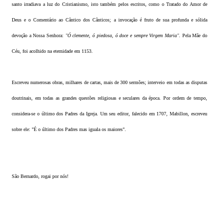
santo irradiava a luz do Cristianismo, isto também pelos escritos, como o Tratado do Amor de
Deus e o Comentário ao Cântico dos Cânticos; a invocação é fruto de sua profunda e sólida
devoção a Nossa Senhora:
"Ó clemente, ó piedosa, ó doce e sempre Virgem Maria"
. Pela Mãe do
Céu, foi acolhido na eternidade em 1153.
Escreveu numerosas obras, milhares de cartas, mais de 300 sermões; interveio em todas as disputas
doutrinais, em todas as grandes questões religiosas e seculares da época. Por ordem de tempo,
considera-se o último dos Padres da Igreja. Um seu editor, falecido em 1707, Mabillon, escreveu
sobre ele: "É o último dos Padres mas iguala os maiores".
São Bernardo, rogai por nós!