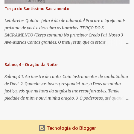
Terço do Santíssimo Sacramento
Lembrete: Quinta- feira é dia de adoração! Procure a igreja mais
próxima de você e descubra os horários. TERÇO DO S.
SACRAMENTO (Terço comum) No principio: Credo Pai-Nosso 3
Ave-Marias Contas grandes: Ó meu Jesus, que ai estais
Sacramentado, não permitais que eu viva sem Vós, nem morta em
pecado. Uni o meu coração ao Vosso e o Vosso ao meu, e, nem sem
Vós morra eu! Nas contas pequenas: Sacramento de Amor!
Salmo, 4 - Oração da Noite
Misericórdia Senhor! Glória ao Pai: Cristo pão da vida e remédio
Salmo, 4 1. Ao mestre de canto. Com instrumentos de corda. Salmo
que nos salva, dá-nos Vossa força, Vosso perdão e a Vossa
de Davi. 2. Quando vos invoco, respondei-me, ó Deus de minha
misericórdia. (no fim) Rezar 3 vezes: Louvores e graças se deem a
justiça, vós que na hora da angústia me reconfortastes. Tende
cada momento ao Santíssimo e Diviníssimo Sacramento.
piedade de mim e ouvi minha oração. 3. Ó poderosos, até quando
tereis o coração endurecido, no amor das vaidades e na busca da
mentira? 4. O Senhor escolheu como eleito uma pessoa admirável,
o Senhor me ouviu quando o invoquei. 5. Tremei, mas sem pecar;
refleti em vossos corações, quando estiverdes em vossos leitos, e
Tecnologia do Blogger