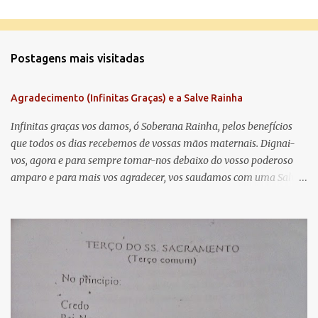
C
o
m
Postagens mais visitadas
e
n
Agradecimento (Infinitas Graças) e a Salve Rainha
t
á
Infinitas graças vos damos, ó Soberana Rainha, pelos benefícios
que todos os dias recebemos de vossas mãos maternais. Dignai-
r
vos, agora e para sempre tomar-nos debaixo do vosso poderoso
i
amparo e para mais vos agradecer, vos saudamos com uma Salve
o
Rainha: Salve Rainha , Mãe de misericórdia, vida, doçura,
s
esperança nossa, salve! A vós bradamos os degredados filhos de
Eva, a vós suspiramos, gemendo e chorando neste vale de
lágrimas. Eia, pois, Advogada nossa, estes vossos olhos
misericordiosos a nós volvei, e depois deste desterro, mostrai-nos
Jesus. Bendito é o fruto do vosso ventre, ó clemente, ó piedosa, ó
doce e sempre Virgem Maria. Rogai por nós Santa Mãe de Deus.
Para que sejamos dignos das promessas de Cristo. Amém.