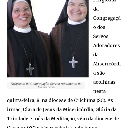
da
Congregaçã
o dos
Servos
Adoradores
da
Misericórdi
a são
acolhidas
Religiosas da Congregação Servos Adoradores da
Misericórdia
nesta
quinta-feira, 8, na diocese de Criciúma (SC). As
irmãs, Clara de Jesus da Misericórdia, Glória da
Trindade e Inês da Meditação, vêm da diocese de
Caçador (SC) e são recebidas pelo bispo