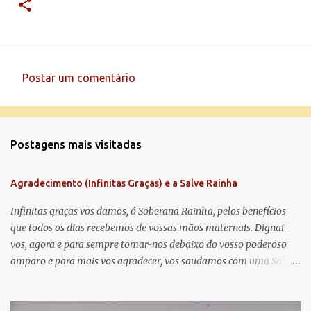
Postar um comentário
C
o
m
Postagens mais visitadas
e
n
Agradecimento (Infinitas Graças) e a Salve Rainha
t
á
Infinitas graças vos damos, ó Soberana Rainha, pelos benefícios
que todos os dias recebemos de vossas mãos maternais. Dignai-
r
vos, agora e para sempre tomar-nos debaixo do vosso poderoso
i
amparo e para mais vos agradecer, vos saudamos com uma Salve
o
Rainha: Salve Rainha , Mãe de misericórdia, vida, doçura,
s
esperança nossa, salve! A vós bradamos os degredados filhos de