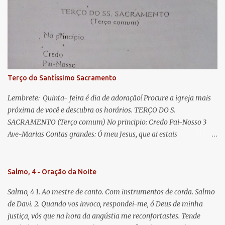
Eva, a vós suspiramos, gemendo e chorando neste vale de
lágrimas. Eia, pois, Advogada nossa, estes vossos olhos
misericordiosos a nós volvei, e depois deste desterro, mostrai-nos
Jesus. Bendito é o fruto do vosso ventre, ó clemente, ó piedosa, ó
doce e sempre Virgem Maria. Rogai por nós Santa Mãe de Deus.
Para que sejamos dignos das promessas de Cristo. Amém.
Terço do Santíssimo Sacramento
Lembrete: Quinta- feira é dia de adoração! Procure a igreja mais
próxima de você e descubra os horários. TERÇO DO S.
SACRAMENTO (Terço comum) No principio: Credo Pai-Nosso 3
Ave-Marias Contas grandes: Ó meu Jesus, que ai estais
Sacramentado, não permitais que eu viva sem Vós, nem morta em
pecado. Uni o meu coração ao Vosso e o Vosso ao meu, e, nem sem
Vós morra eu! Nas contas pequenas: Sacramento de Amor!
Salmo, 4 - Oração da Noite
Misericórdia Senhor! Glória ao Pai: Cristo pão da vida e remédio
Salmo, 4 1. Ao mestre de canto. Com instrumentos de corda. Salmo
que nos salva, dá-nos Vossa força, Vosso perdão e a Vossa
de Davi. 2. Quando vos invoco, respondei-me, ó Deus de minha
misericórdia. (no fim) Rezar 3 vezes: Louvores e graças se deem a
justiça, vós que na hora da angústia me reconfortastes. Tende
cada momento ao Santíssimo e Diviníssimo Sacramento.