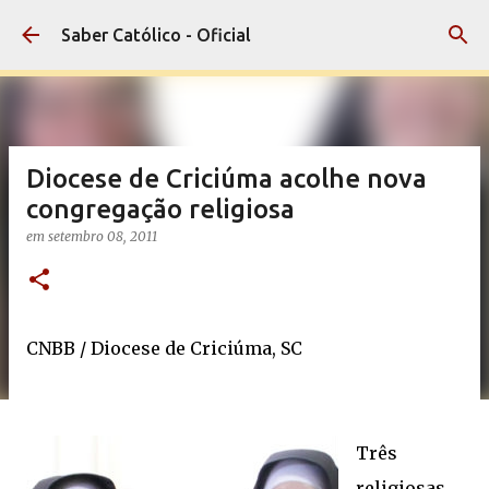
Pular para o conteúdo principal
Saber Católico - Oficial
Diocese de Criciúma acolhe nova
congregação religiosa
em
setembro 08, 2011
CNBB / Diocese de Criciúma, SC
Três
religiosas