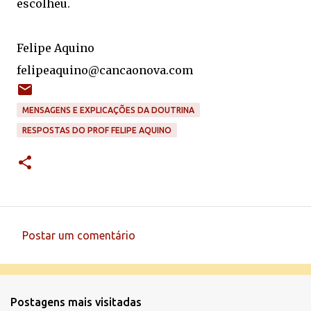
escolheu.
Felipe Aquino
felipeaquino@cancaonova.com
MENSAGENS E EXPLICAÇÕES DA DOUTRINA
RESPOSTAS DO PROF FELIPE AQUINO
Postar um comentário
C
o
m
Postagens mais visitadas
e