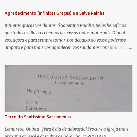
n
Agradecimento (Infinitas Graças) e a Salve Rainha
t
á
Infinitas graças vos damos, ó Soberana Rainha, pelos benefícios
que todos os dias recebemos de vossas mãos maternais. Dignai-
r
vos, agora e para sempre tomar-nos debaixo do vosso poderoso
i
amparo e para mais vos agradecer, vos saudamos com uma Salve
o
Rainha: Salve Rainha , Mãe de misericórdia, vida, doçura,
s
esperança nossa, salve! A vós bradamos os degredados filhos de
Eva, a vós suspiramos, gemendo e chorando neste vale de
lágrimas. Eia, pois, Advogada nossa, estes vossos olhos
misericordiosos a nós volvei, e depois deste desterro, mostrai-nos
Jesus. Bendito é o fruto do vosso ventre, ó clemente, ó piedosa, ó
doce e sempre Virgem Maria. Rogai por nós Santa Mãe de Deus.
Para que sejamos dignos das promessas de Cristo. Amém.
Terço do Santíssimo Sacramento
Lembrete: Quinta- feira é dia de adoração! Procure a igreja mais
próxima de você e descubra os horários. TERÇO DO S.