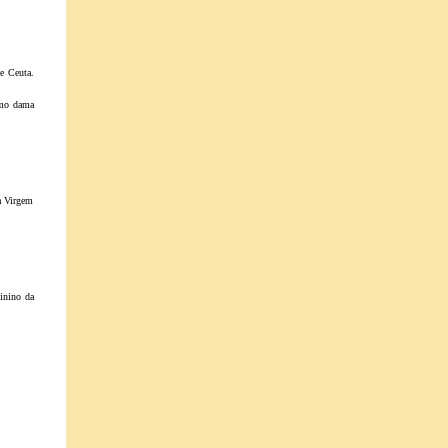
e Ceuta.
omo dama
a Virgem
inino da