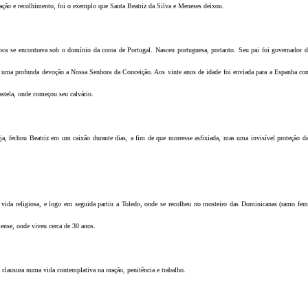
ração e recolhimento, foi o exemplo que Santa Beatriz da Silva e Meneses deixou.
oca se encontrava sob o domínio da coroa de Portugal. Nasceu portuguesa, portanto. Seu pai foi governador d
 uma profunda devoção a Nossa Senhora da Conceição. Aos vinte anos de idade foi enviada para a Espanha c
astela, onde começou seu calvário.
ja, fechou Beatriz em um caixão durante dias, a fim de que morresse asfixiada, mas uma invisível proteção d
 vida religiosa, e logo em seguida partiu a Toledo, onde se recolheu no mosteiro das Dominicanas (ramo fem
ense, onde viveu cerca de 30 anos.
clausura numa vida contemplativa na oração, penitência e trabalho.