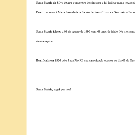
Santa Beatriz da Silva deixou o mosteiro dominicano e foi habitar numa nova sede 
Beatriz: o amor à Maria Imaculada, a Paixão de Jesus Cristo e a Santíssima Eucari
Santa Beatriz faleceu a 09 de agosto de 1490 com 66 anos de idade. No momento d
até ela expirar.
Beatificada em 1926 pelo Papa Pio XI, sua canonização ocorreu no dia 03 de Out
Santa Beatriz, rogai por nós!