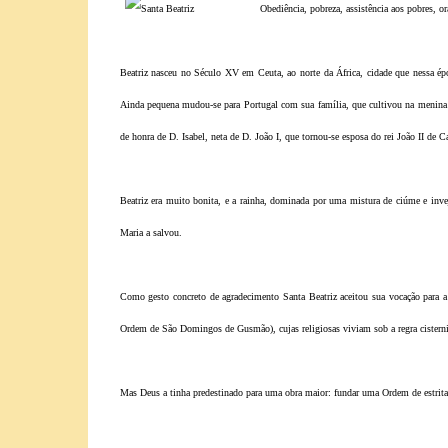
Obediência, pobreza, assistência aos pobres, o
Beatriz nasceu no Século XV em Ceuta, ao norte da África, cidade que nessa ép
Ainda pequena mudou-se para Portugal com sua família, que cultivou na menina
de honra de D. Isabel, neta de D. João I, que tornou-se esposa do rei João II de C
Beatriz era muito bonita, e a rainha, dominada por uma mistura de ciúme e inve
Maria a salvou.
Como gesto concreto de agradecimento Santa Beatriz aceitou sua vocação para a
Ordem de São Domingos de Gusmão), cujas religiosas viviam sob a regra cisterni
Mas Deus a tinha predestinado para uma obra maior: fundar uma Ordem de estrita 