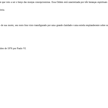
que veio a ser o berço das monjas concepcionistas. Essa Ordem está caracterizada por três heranças espirituais
stia.
e sua morte, seu rosto fora visto transfigurado por uma grande claridade e uma estrela resplandecente sobre s
ubro de 1976 por Paulo VI.