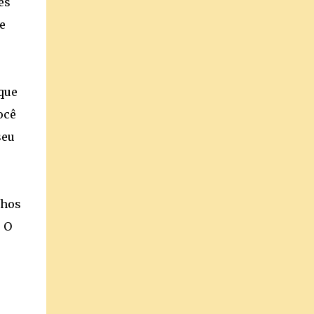
es
e
que
ocê
seu
lhos
 O