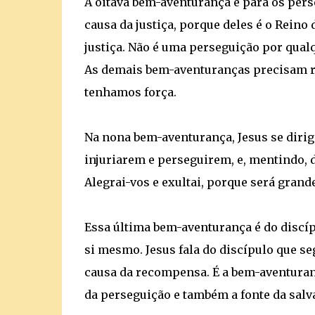
A oitava bem-aventurança é para os per
causa da justiça, porque deles é o Reino 
justiça. Não é uma perseguição por qualq
As demais bem-aventuranças precisam re
tenhamos força.
Na nona bem-aventurança, Jesus se dirig
injuriarem e perseguirem, e, mentindo, 
Alegrai-vos e exultai, porque será gran
Essa última bem-aventurança é do discípu
si mesmo. Jesus fala do discípulo que s
causa da recompensa. É a bem-aventuranç
da perseguição e também a fonte da salva