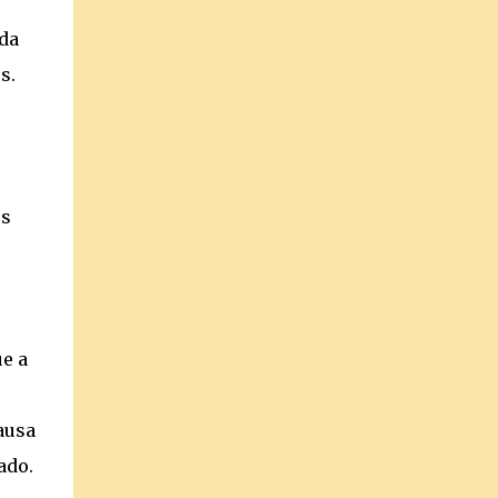
 da
s.
os
e a
ausa
ado.