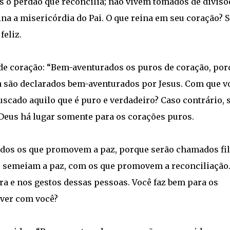
 o perdão que reconcilia; não vivem tomados de divisõ
ina a misericórdia do Pai. O que reina em seu coração? S
feliz.
 de coração: “Bem-aventurados os puros de coração, por
a são declarados bem-aventurados por Jesus. Com que v
scado aquilo que é puro e verdadeiro? Caso contrário, 
Deus há lugar somente para os corações puros.
dos os que promovem a paz, porque serão chamados fi
ue semeiam a paz, com os que promovem a reconciliação.
vra e nos gestos dessas pessoas. Você faz bem para os
iver com você?