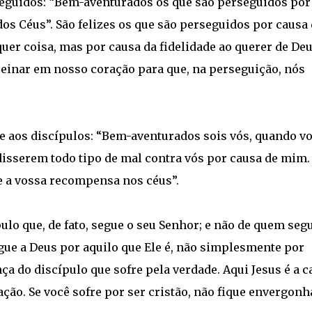
seguidos: “Bem-aventurados os que são perseguidos por
dos Céus”. São felizes os que são perseguidos por causa
uer coisa, mas por causa da fidelidade ao querer de Deu
inar em nosso coração para que, na perseguição, nós
e aos discípulos: “Bem-aventurados sois vós, quando v
disserem todo tipo de mal contra vós por causa de mim.
de a vossa recompensa nos céus”.
lo que, de fato, segue o seu Senhor; e não de quem segu
egue a Deus por aquilo que Ele é, não simplesmente por
a do discípulo que sofre pela verdade. Aqui Jesus é a c
ção. Se você sofre por ser cristão, não fique envergonh