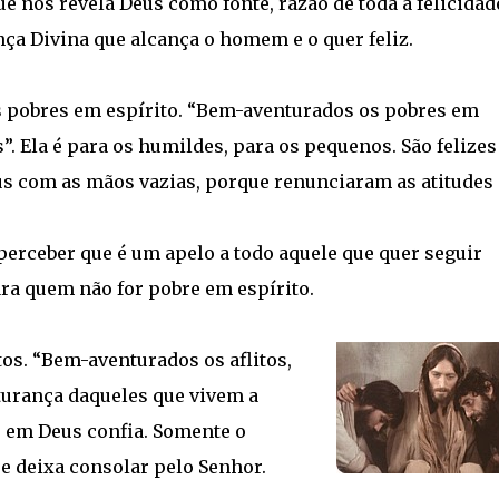
 nos revela Deus como fonte, razão de toda a felicidad
ça Divina que alcança o homem e o quer feliz.
s pobres em espírito. “Bem-aventurados os pobres em
”. Ela é para os humildes, para os pequenos. São felizes
us com as mãos vazias, porque renunciaram as atitudes
erceber que é um apelo a todo aquele que quer seguir
ara quem não for pobre em espírito.
os. “Bem-aventurados os aflitos,
turança daqueles que vivem a
o em Deus confia. Somente o
se deixa consolar pelo Senhor.