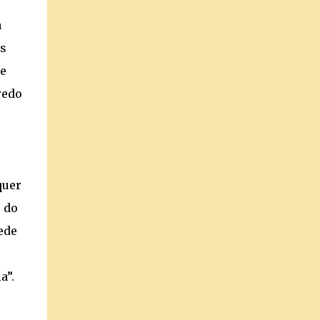
a
as
e
redo
quer
 do
ede
a”.