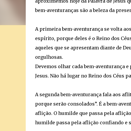
aproximemos hoje da Palavra de Jesus que
bem-aventuranças são a beleza da presen
A primeira bem-aventurança se volta ao
espírito, porque deles é o Reino dos Céus
aqueles que se apresentam diante de De
orgulhosas.
Devemos olhar cada bem-aventurança e p
Jesus. Não há lugar no Reino dos Céus p
A segunda bem-aventurança fala aos aflit
porque serão consolados”. É a bem-aven
aflição. O humilde que passa pela afliçã
humilde passa pela aflição confiando e 