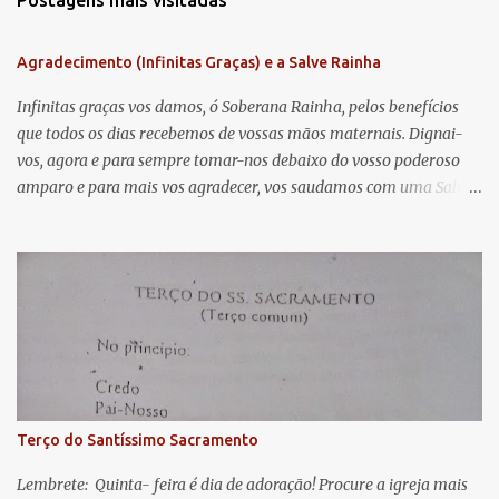
Postagens mais visitadas
e
n
Agradecimento (Infinitas Graças) e a Salve Rainha
t
á
Infinitas graças vos damos, ó Soberana Rainha, pelos benefícios
que todos os dias recebemos de vossas mãos maternais. Dignai-
r
vos, agora e para sempre tomar-nos debaixo do vosso poderoso
i
amparo e para mais vos agradecer, vos saudamos com uma Salve
o
Rainha: Salve Rainha , Mãe de misericórdia, vida, doçura,
s
esperança nossa, salve! A vós bradamos os degredados filhos de
Eva, a vós suspiramos, gemendo e chorando neste vale de
lágrimas. Eia, pois, Advogada nossa, estes vossos olhos
misericordiosos a nós volvei, e depois deste desterro, mostrai-nos
Jesus. Bendito é o fruto do vosso ventre, ó clemente, ó piedosa, ó
doce e sempre Virgem Maria. Rogai por nós Santa Mãe de Deus.
Para que sejamos dignos das promessas de Cristo. Amém.
Terço do Santíssimo Sacramento
Lembrete: Quinta- feira é dia de adoração! Procure a igreja mais