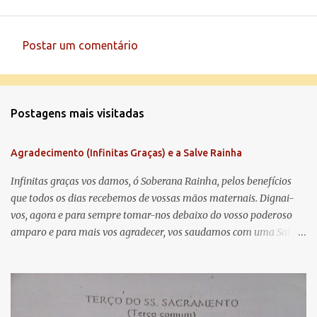
Postar um comentário
C
o
m
Postagens mais visitadas
e
n
Agradecimento (Infinitas Graças) e a Salve Rainha
t
á
Infinitas graças vos damos, ó Soberana Rainha, pelos benefícios
que todos os dias recebemos de vossas mãos maternais. Dignai-
r
vos, agora e para sempre tomar-nos debaixo do vosso poderoso
i
amparo e para mais vos agradecer, vos saudamos com uma Salve
o
Rainha: Salve Rainha , Mãe de misericórdia, vida, doçura,
s
esperança nossa, salve! A vós bradamos os degredados filhos de
Eva, a vós suspiramos, gemendo e chorando neste vale de
lágrimas. Eia, pois, Advogada nossa, estes vossos olhos