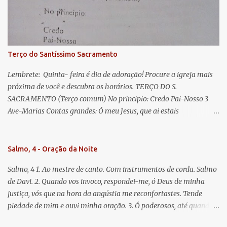
misericordiosos a nós volvei, e depois deste desterro, mostrai-nos
Jesus. Bendito é o fruto do vosso ventre, ó clemente, ó piedosa, ó
doce e sempre Virgem Maria. Rogai por nós Santa Mãe de Deus.
Para que sejamos dignos das promessas de Cristo. Amém.
Terço do Santíssimo Sacramento
Lembrete: Quinta- feira é dia de adoração! Procure a igreja mais
próxima de você e descubra os horários. TERÇO DO S.
SACRAMENTO (Terço comum) No principio: Credo Pai-Nosso 3
Ave-Marias Contas grandes: Ó meu Jesus, que ai estais
Sacramentado, não permitais que eu viva sem Vós, nem morta em
pecado. Uni o meu coração ao Vosso e o Vosso ao meu, e, nem sem
Vós morra eu! Nas contas pequenas: Sacramento de Amor!
Salmo, 4 - Oração da Noite
Misericórdia Senhor! Glória ao Pai: Cristo pão da vida e remédio
Salmo, 4 1. Ao mestre de canto. Com instrumentos de corda. Salmo
que nos salva, dá-nos Vossa força, Vosso perdão e a Vossa
de Davi. 2. Quando vos invoco, respondei-me, ó Deus de minha
misericórdia. (no fim) Rezar 3 vezes: Louvores e graças se deem a
justiça, vós que na hora da angústia me reconfortastes. Tende
cada momento ao Santíssimo e Diviníssimo Sacramento.
piedade de mim e ouvi minha oração. 3. Ó poderosos, até quando
tereis o coração endurecido, no amor das vaidades e na busca da