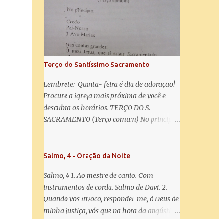
misericórdia, vida, doçura, esperança nossa,
salve! A vós bradamos os degredados filhos
de Eva, a vós suspiramos, gemendo e
chorando neste vale de lágrimas. Eia, pois,
Advogada nossa, estes vossos olhos
misericordiosos a nós volvei, e depois deste
Terço do Santíssimo Sacramento
desterro, mostrai-nos Jesus. Bendito é o
fruto do vosso ventre, ó clemente, ó piedosa,
Lembrete: Quinta- feira é dia de adoração!
ó doce e sempre Virgem Maria. Rogai por
Procure a igreja mais próxima de você e
nós Santa Mãe de Deus. Para que sejamos
descubra os horários. TERÇO DO S.
dignos das promessas de Cristo. Amém.
SACRAMENTO (Terço comum) No principio:
Credo Pai-Nosso 3 Ave-Marias Contas
grandes: Ó meu Jesus, que ai estais
Sacramentado, não permitais que eu viva
Salmo, 4 - Oração da Noite
sem Vós, nem morta em pecado. Uni o meu
Salmo, 4 1. Ao mestre de canto. Com
coração ao Vosso e o Vosso ao meu, e, nem
instrumentos de corda. Salmo de Davi. 2.
sem Vós morra eu! Nas contas pequenas:
Quando vos invoco, respondei-me, ó Deus de
Sacramento de Amor! Misericórdia Senhor!
minha justiça, vós que na hora da angústia
Glória ao Pai: Cristo pão da vida e remédio