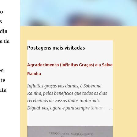
mo
s
dia
ta da
Postagens mais visitadas
Agradecimento (Infinitas Graças) e a Salve
es
Rainha
nte
Infinitas graças vos damos, ó Soberana
ita
Rainha, pelos benefícios que todos os dias
recebemos de vossas mãos maternais.
Dignai-vos, agora e para sempre tomar-nos
debaixo do vosso poderoso amparo e para
mais vos agradecer, vos saudamos com uma
Salve Rainha: Salve Rainha , Mãe de