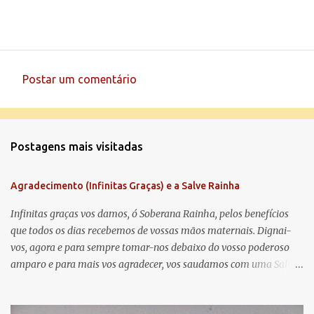
Postar um comentário
C
o
m
Postagens mais visitadas
e
n
Agradecimento (Infinitas Graças) e a Salve Rainha
t
á
Infinitas graças vos damos, ó Soberana Rainha, pelos benefícios
que todos os dias recebemos de vossas mãos maternais. Dignai-
r
vos, agora e para sempre tomar-nos debaixo do vosso poderoso
i
amparo e para mais vos agradecer, vos saudamos com uma Salve
o
Rainha: Salve Rainha , Mãe de misericórdia, vida, doçura,
s
esperança nossa, salve! A vós bradamos os degredados filhos de