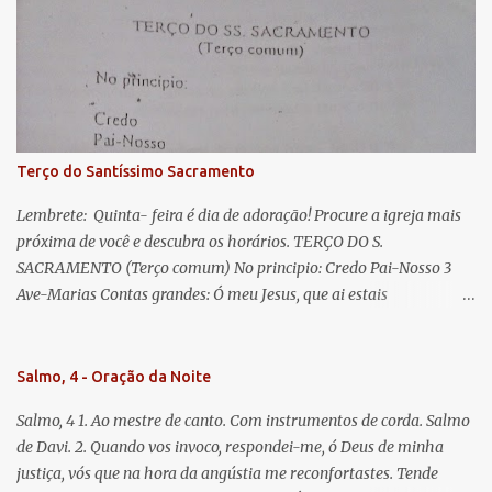
Eva, a vós suspiramos, gemendo e chorando neste vale de
lágrimas. Eia, pois, Advogada nossa, estes vossos olhos
misericordiosos a nós volvei, e depois deste desterro, mostrai-nos
Jesus. Bendito é o fruto do vosso ventre, ó clemente, ó piedosa, ó
doce e sempre Virgem Maria. Rogai por nós Santa Mãe de Deus.
Para que sejamos dignos das promessas de Cristo. Amém.
Terço do Santíssimo Sacramento
Lembrete: Quinta- feira é dia de adoração! Procure a igreja mais
próxima de você e descubra os horários. TERÇO DO S.
SACRAMENTO (Terço comum) No principio: Credo Pai-Nosso 3
Ave-Marias Contas grandes: Ó meu Jesus, que ai estais
Sacramentado, não permitais que eu viva sem Vós, nem morta em
pecado. Uni o meu coração ao Vosso e o Vosso ao meu, e, nem sem
Vós morra eu! Nas contas pequenas: Sacramento de Amor!
Salmo, 4 - Oração da Noite
Misericórdia Senhor! Glória ao Pai: Cristo pão da vida e remédio
Salmo, 4 1. Ao mestre de canto. Com instrumentos de corda. Salmo
que nos salva, dá-nos Vossa força, Vosso perdão e a Vossa
de Davi. 2. Quando vos invoco, respondei-me, ó Deus de minha
misericórdia. (no fim) Rezar 3 vezes: Louvores e graças se deem a
justiça, vós que na hora da angústia me reconfortastes. Tende
cada momento ao Santíssimo e Diviníssimo Sacramento.