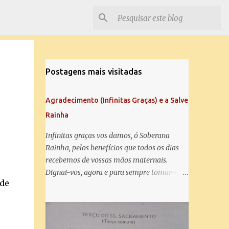
Postagens mais visitadas
Agradecimento (Infinitas Graças) e a Salve
Rainha
Infinitas graças vos damos, ó Soberana
Rainha, pelos benefícios que todos os dias
recebemos de vossas mãos maternais.
Dignai-vos, agora e para sempre tomar-nos
 de
debaixo do vosso poderoso amparo e para
mais vos agradecer, vos saudamos com uma
Salve Rainha: Salve Rainha , Mãe de
misericórdia, vida, doçura, esperança nossa,