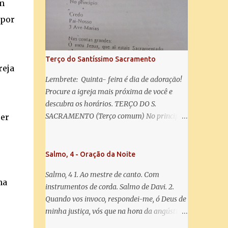
om
salve! A vós bradamos os degredados filhos
de Eva, a vós suspiramos, gemendo e
 por
chorando neste vale de lágrimas. Eia, pois,
Advogada nossa, estes vossos olhos
misericordiosos a nós volvei, e depois deste
Terço do Santíssimo Sacramento
desterro, mostrai-nos Jesus. Bendito é o
reja
fruto do vosso ventre, ó clemente, ó piedosa,
Lembrete: Quinta- feira é dia de adoração!
ó doce e sempre Virgem Maria. Rogai por
Procure a igreja mais próxima de você e
nós Santa Mãe de Deus. Para que sejamos
descubra os horários. TERÇO DO S.
dignos das promessas de Cristo. Amém.
SACRAMENTO (Terço comum) No principio:
er
Credo Pai-Nosso 3 Ave-Marias Contas
grandes: Ó meu Jesus, que ai estais
Sacramentado, não permitais que eu viva
Salmo, 4 - Oração da Noite
sem Vós, nem morta em pecado. Uni o meu
Salmo, 4 1. Ao mestre de canto. Com
coração ao Vosso e o Vosso ao meu, e, nem
na
instrumentos de corda. Salmo de Davi. 2.
sem Vós morra eu! Nas contas pequenas:
Quando vos invoco, respondei-me, ó Deus de
Sacramento de Amor! Misericórdia Senhor!
minha justiça, vós que na hora da angústia
Glória ao Pai: Cristo pão da vida e remédio
me reconfortastes. Tende piedade de mim e
que nos salva, dá-nos Vossa força, Vosso