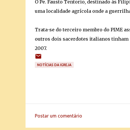
O Pe. Fausto Tentorio, destinado às Fili
uma localidade agrícola onde a guerrilha
Trata-se do terceiro membro do PIME ass
outros dois sacerdotes italianos tinha
2007.
NOTÍCIAS DA IGREJA
Postar um comentário
C