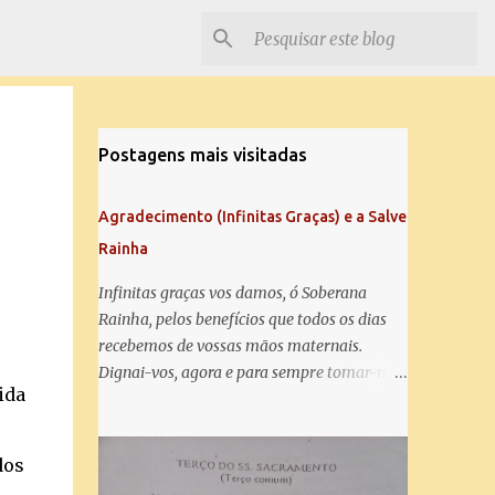
Postagens mais visitadas
Agradecimento (Infinitas Graças) e a Salve
Rainha
Infinitas graças vos damos, ó Soberana
Rainha, pelos benefícios que todos os dias
recebemos de vossas mãos maternais.
Dignai-vos, agora e para sempre tomar-nos
ida
debaixo do vosso poderoso amparo e para
mais vos agradecer, vos saudamos com uma
Salve Rainha: Salve Rainha , Mãe de
dos
misericórdia, vida, doçura, esperança nossa,