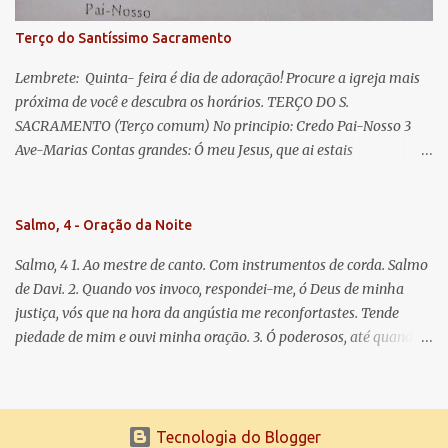
Para que sejamos dignos das promessas de Cristo. Amém.
Terço do Santíssimo Sacramento
Lembrete: Quinta- feira é dia de adoração! Procure a igreja mais
próxima de você e descubra os horários. TERÇO DO S.
SACRAMENTO (Terço comum) No principio: Credo Pai-Nosso 3
Ave-Marias Contas grandes: Ó meu Jesus, que ai estais
Sacramentado, não permitais que eu viva sem Vós, nem morta em
pecado. Uni o meu coração ao Vosso e o Vosso ao meu, e, nem sem
Vós morra eu! Nas contas pequenas: Sacramento de Amor!
Salmo, 4 - Oração da Noite
Misericórdia Senhor! Glória ao Pai: Cristo pão da vida e remédio
Salmo, 4 1. Ao mestre de canto. Com instrumentos de corda. Salmo
que nos salva, dá-nos Vossa força, Vosso perdão e a Vossa
de Davi. 2. Quando vos invoco, respondei-me, ó Deus de minha
misericórdia. (no fim) Rezar 3 vezes: Louvores e graças se deem a
justiça, vós que na hora da angústia me reconfortastes. Tende
cada momento ao Santíssimo e Diviníssimo Sacramento.
piedade de mim e ouvi minha oração. 3. Ó poderosos, até quando
tereis o coração endurecido, no amor das vaidades e na busca da
mentira? 4. O Senhor escolheu como eleito uma pessoa admirável,
o Senhor me ouviu quando o invoquei. 5. Tremei, mas sem pecar;
refleti em vossos corações, quando estiverdes em vossos leitos, e
Tecnologia do Blogger