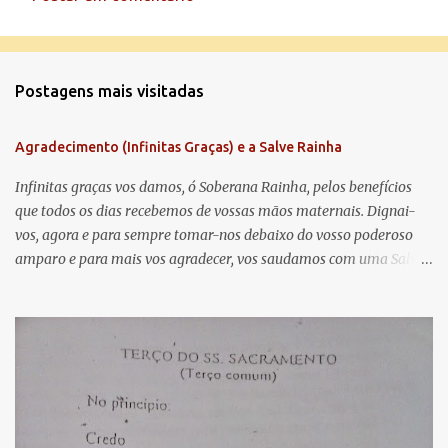
C
o
m
Postagens mais visitadas
e
n
Agradecimento (Infinitas Graças) e a Salve Rainha
t
á
Infinitas graças vos damos, ó Soberana Rainha, pelos benefícios
que todos os dias recebemos de vossas mãos maternais. Dignai-
r
vos, agora e para sempre tomar-nos debaixo do vosso poderoso
i
amparo e para mais vos agradecer, vos saudamos com uma Salve
o
Rainha: Salve Rainha , Mãe de misericórdia, vida, doçura,
s
esperança nossa, salve! A vós bradamos os degredados filhos de
Eva, a vós suspiramos, gemendo e chorando neste vale de
lágrimas. Eia, pois, Advogada nossa, estes vossos olhos
misericordiosos a nós volvei, e depois deste desterro, mostrai-nos
Jesus. Bendito é o fruto do vosso ventre, ó clemente, ó piedosa, ó
doce e sempre Virgem Maria. Rogai por nós Santa Mãe de Deus.