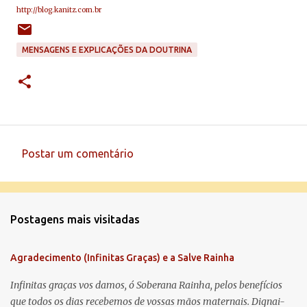
http://blog.kanitz.com.br
MENSAGENS E EXPLICAÇÕES DA DOUTRINA
Postar um comentário
C
o
m
Postagens mais visitadas
e
n
Agradecimento (Infinitas Graças) e a Salve Rainha
t
á
Infinitas graças vos damos, ó Soberana Rainha, pelos benefícios
que todos os dias recebemos de vossas mãos maternais. Dignai-
r