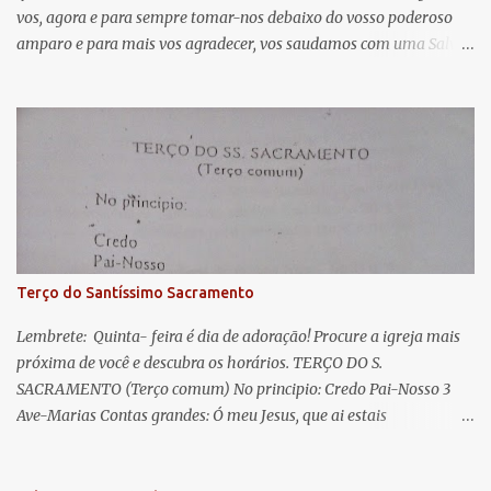
vos, agora e para sempre tomar-nos debaixo do vosso poderoso
i
amparo e para mais vos agradecer, vos saudamos com uma Salve
o
Rainha: Salve Rainha , Mãe de misericórdia, vida, doçura,
s
esperança nossa, salve! A vós bradamos os degredados filhos de
Eva, a vós suspiramos, gemendo e chorando neste vale de
lágrimas. Eia, pois, Advogada nossa, estes vossos olhos
misericordiosos a nós volvei, e depois deste desterro, mostrai-nos
Jesus. Bendito é o fruto do vosso ventre, ó clemente, ó piedosa, ó
doce e sempre Virgem Maria. Rogai por nós Santa Mãe de Deus.
Para que sejamos dignos das promessas de Cristo. Amém.
Terço do Santíssimo Sacramento
Lembrete: Quinta- feira é dia de adoração! Procure a igreja mais
próxima de você e descubra os horários. TERÇO DO S.
SACRAMENTO (Terço comum) No principio: Credo Pai-Nosso 3
Ave-Marias Contas grandes: Ó meu Jesus, que ai estais
Sacramentado, não permitais que eu viva sem Vós, nem morta em
pecado. Uni o meu coração ao Vosso e o Vosso ao meu, e, nem sem