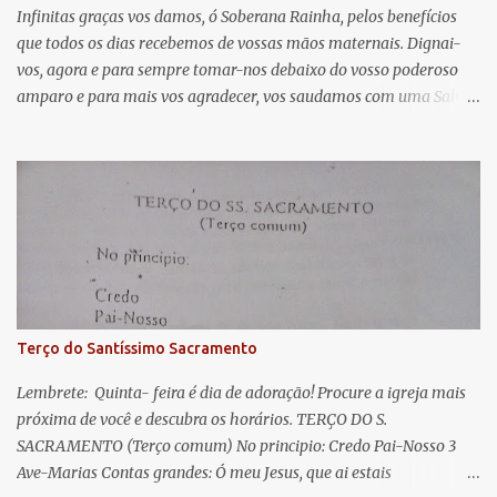
á
Infinitas graças vos damos, ó Soberana Rainha, pelos benefícios
que todos os dias recebemos de vossas mãos maternais. Dignai-
r
vos, agora e para sempre tomar-nos debaixo do vosso poderoso
i
amparo e para mais vos agradecer, vos saudamos com uma Salve
o
Rainha: Salve Rainha , Mãe de misericórdia, vida, doçura,
s
esperança nossa, salve! A vós bradamos os degredados filhos de
Eva, a vós suspiramos, gemendo e chorando neste vale de
lágrimas. Eia, pois, Advogada nossa, estes vossos olhos
misericordiosos a nós volvei, e depois deste desterro, mostrai-nos
Jesus. Bendito é o fruto do vosso ventre, ó clemente, ó piedosa, ó
doce e sempre Virgem Maria. Rogai por nós Santa Mãe de Deus.
Para que sejamos dignos das promessas de Cristo. Amém.
Terço do Santíssimo Sacramento
Lembrete: Quinta- feira é dia de adoração! Procure a igreja mais
próxima de você e descubra os horários. TERÇO DO S.
SACRAMENTO (Terço comum) No principio: Credo Pai-Nosso 3
Ave-Marias Contas grandes: Ó meu Jesus, que ai estais