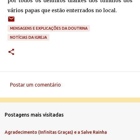
por todos os defuntos diantes dos túmulos dos
vários papas que estão enterrados no local.
MENSAGENS E EXPLICAÇÕES DA DOUTRINA
NOTÍCIAS DA IGREJA
Postar um comentário
C
o
m
Postagens mais visitadas
e
n
Agradecimento (Infinitas Graças) e a Salve Rainha
t