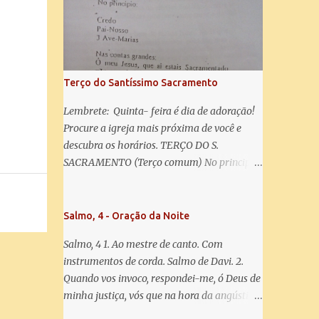
salve! A vós bradamos os degredados filhos
de Eva, a vós suspiramos, gemendo e
chorando neste vale de lágrimas. Eia, pois,
Advogada nossa, estes vossos olhos
misericordiosos a nós volvei, e depois deste
Terço do Santíssimo Sacramento
desterro, mostrai-nos Jesus. Bendito é o
fruto do vosso ventre, ó clemente, ó piedosa,
Lembrete: Quinta- feira é dia de adoração!
ó doce e sempre Virgem Maria. Rogai por
Procure a igreja mais próxima de você e
nós Santa Mãe de Deus. Para que sejamos
descubra os horários. TERÇO DO S.
dignos das promessas de Cristo. Amém.
SACRAMENTO (Terço comum) No principio:
Credo Pai-Nosso 3 Ave-Marias Contas
grandes: Ó meu Jesus, que ai estais
Sacramentado, não permitais que eu viva
Salmo, 4 - Oração da Noite
sem Vós, nem morta em pecado. Uni o meu
Salmo, 4 1. Ao mestre de canto. Com
coração ao Vosso e o Vosso ao meu, e, nem
instrumentos de corda. Salmo de Davi. 2.
sem Vós morra eu! Nas contas pequenas:
Quando vos invoco, respondei-me, ó Deus de
Sacramento de Amor! Misericórdia Senhor!
minha justiça, vós que na hora da angústia
Glória ao Pai: Cristo pão da vida e remédio
me reconfortastes. Tende piedade de mim e
que nos salva, dá-nos Vossa força, Vosso