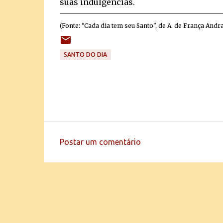
suas indulgências.
(Fonte: "Cada dia tem seu Santo", de A. de França Andr
SANTO DO DIA
Postar um comentário
C
o
m
e
n