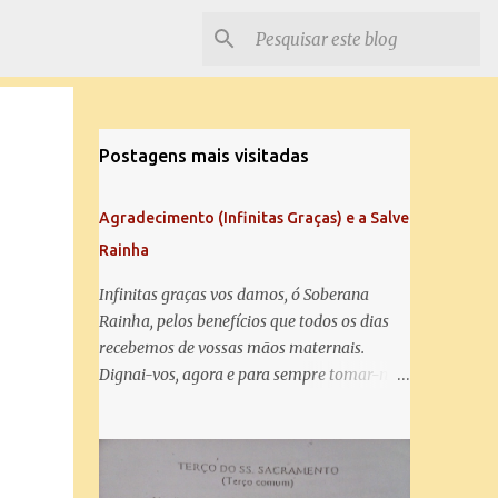
Postagens mais visitadas
Agradecimento (Infinitas Graças) e a Salve
Rainha
Infinitas graças vos damos, ó Soberana
Rainha, pelos benefícios que todos os dias
recebemos de vossas mãos maternais.
Dignai-vos, agora e para sempre tomar-nos
debaixo do vosso poderoso amparo e para
mais vos agradecer, vos saudamos com uma
Salve Rainha: Salve Rainha , Mãe de
misericórdia, vida, doçura, esperança nossa,