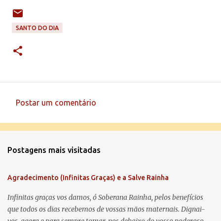
SANTO DO DIA
Postar um comentário
C
o
m
Postagens mais visitadas
e
n
Agradecimento (Infinitas Graças) e a Salve Rainha
t
á
Infinitas graças vos damos, ó Soberana Rainha, pelos benefícios
que todos os dias recebemos de vossas mãos maternais. Dignai-
r