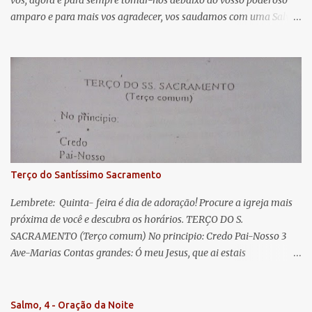
vos, agora e para sempre tomar-nos debaixo do vosso poderoso
i
amparo e para mais vos agradecer, vos saudamos com uma Salve
o
Rainha: Salve Rainha , Mãe de misericórdia, vida, doçura,
s
esperança nossa, salve! A vós bradamos os degredados filhos de
Eva, a vós suspiramos, gemendo e chorando neste vale de
lágrimas. Eia, pois, Advogada nossa, estes vossos olhos
misericordiosos a nós volvei, e depois deste desterro, mostrai-nos
Jesus. Bendito é o fruto do vosso ventre, ó clemente, ó piedosa, ó
doce e sempre Virgem Maria. Rogai por nós Santa Mãe de Deus.
Para que sejamos dignos das promessas de Cristo. Amém.
Terço do Santíssimo Sacramento
Lembrete: Quinta- feira é dia de adoração! Procure a igreja mais
próxima de você e descubra os horários. TERÇO DO S.
SACRAMENTO (Terço comum) No principio: Credo Pai-Nosso 3
Ave-Marias Contas grandes: Ó meu Jesus, que ai estais
Sacramentado, não permitais que eu viva sem Vós, nem morta em
pecado. Uni o meu coração ao Vosso e o Vosso ao meu, e, nem sem
Vós morra eu! Nas contas pequenas: Sacramento de Amor!
Salmo, 4 - Oração da Noite