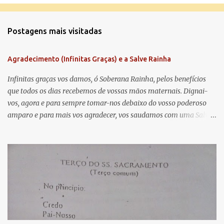
o
m
Postagens mais visitadas
e
n
Agradecimento (Infinitas Graças) e a Salve Rainha
t
á
Infinitas graças vos damos, ó Soberana Rainha, pelos benefícios
que todos os dias recebemos de vossas mãos maternais. Dignai-
r
vos, agora e para sempre tomar-nos debaixo do vosso poderoso
i
amparo e para mais vos agradecer, vos saudamos com uma Salve
o
Rainha: Salve Rainha , Mãe de misericórdia, vida, doçura,
s
esperança nossa, salve! A vós bradamos os degredados filhos de
Eva, a vós suspiramos, gemendo e chorando neste vale de
lágrimas. Eia, pois, Advogada nossa, estes vossos olhos
misericordiosos a nós volvei, e depois deste desterro, mostrai-nos
Jesus. Bendito é o fruto do vosso ventre, ó clemente, ó piedosa, ó
doce e sempre Virgem Maria. Rogai por nós Santa Mãe de Deus.
Para que sejamos dignos das promessas de Cristo. Amém.