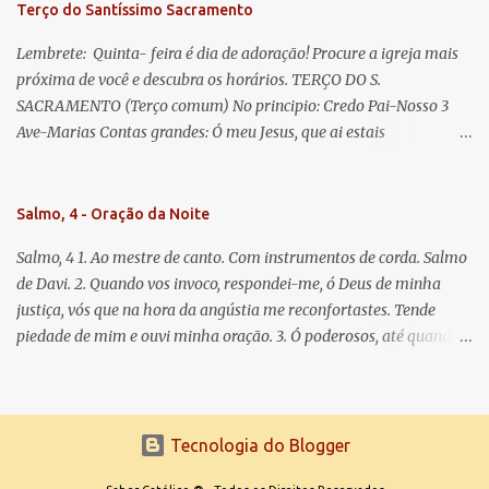
Terço do Santíssimo Sacramento
Lembrete: Quinta- feira é dia de adoração! Procure a igreja mais
próxima de você e descubra os horários. TERÇO DO S.
SACRAMENTO (Terço comum) No principio: Credo Pai-Nosso 3
Ave-Marias Contas grandes: Ó meu Jesus, que ai estais
Sacramentado, não permitais que eu viva sem Vós, nem morta em
pecado. Uni o meu coração ao Vosso e o Vosso ao meu, e, nem sem
Vós morra eu! Nas contas pequenas: Sacramento de Amor!
Salmo, 4 - Oração da Noite
Misericórdia Senhor! Glória ao Pai: Cristo pão da vida e remédio
Salmo, 4 1. Ao mestre de canto. Com instrumentos de corda. Salmo
que nos salva, dá-nos Vossa força, Vosso perdão e a Vossa
de Davi. 2. Quando vos invoco, respondei-me, ó Deus de minha
misericórdia. (no fim) Rezar 3 vezes: Louvores e graças se deem a
justiça, vós que na hora da angústia me reconfortastes. Tende
cada momento ao Santíssimo e Diviníssimo Sacramento.
piedade de mim e ouvi minha oração. 3. Ó poderosos, até quando
tereis o coração endurecido, no amor das vaidades e na busca da
mentira? 4. O Senhor escolheu como eleito uma pessoa admirável,
o Senhor me ouviu quando o invoquei. 5. Tremei, mas sem pecar;
refleti em vossos corações, quando estiverdes em vossos leitos, e
Tecnologia do Blogger
calai. 6. Oferecei vossos sacrifícios com sinceridade e esperai no