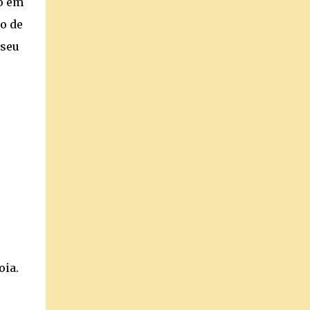
o em
no de
 seu
oia.