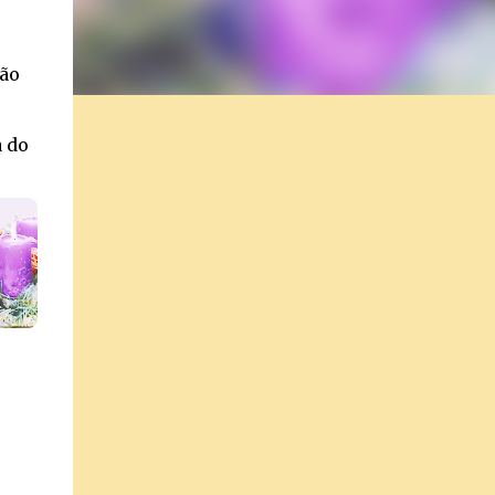
ção
,
a do