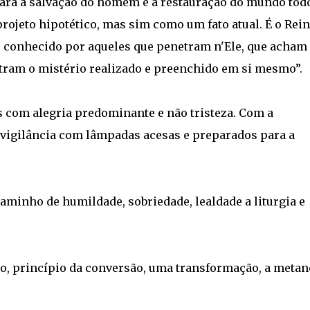
 para a salvação do homem e a restauração do mundo tod
projeto hipotético, mas sim como um fato atual. É o Rei
r conhecido por aqueles que penetram n'Ele, que acham
ntram o mistério realizado e preenchido em si mesmo”.
as com alegria predominante e não tristeza. Com a
 vigilância com lâmpadas acesas e preparados para a
aminho de humildade, sobriedade, lealdade a liturgia e
o, princípio da conversão, uma transformação, a metan