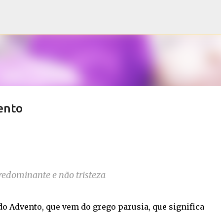
Pular para o conteúdo principal
ento
redominante e não tristeza
o Advento, que vem do grego parusia, que significa