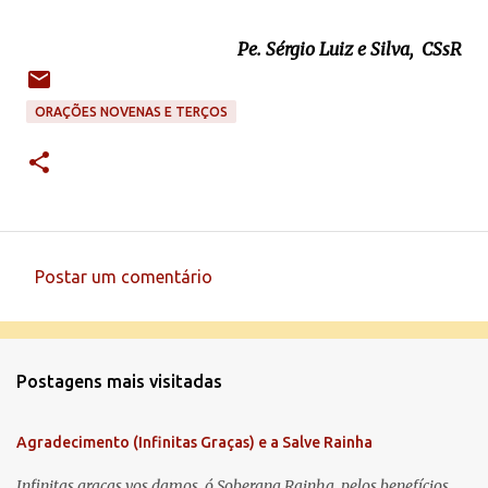
Pe. Sérgio Luiz e Silva, CSsR
ORAÇÕES NOVENAS E TERÇOS
Postar um comentário
C
o
m
Postagens mais visitadas
e
n
Agradecimento (Infinitas Graças) e a Salve Rainha
t
á
Infinitas graças vos damos, ó Soberana Rainha, pelos benefícios