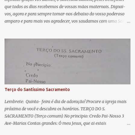
que todos os dias recebemos de vossas mãos maternais. Dignai-
r
vos, agora e para sempre tomar-nos debaixo do vosso poderoso
i
amparo e para mais vos agradecer, vos saudamos com uma Salve
o
Rainha: Salve Rainha , Mãe de misericórdia, vida, doçura,
s
esperança nossa, salve! A vós bradamos os degredados filhos de
Eva, a vós suspiramos, gemendo e chorando neste vale de
lágrimas. Eia, pois, Advogada nossa, estes vossos olhos
misericordiosos a nós volvei, e depois deste desterro, mostrai-nos
Jesus. Bendito é o fruto do vosso ventre, ó clemente, ó piedosa, ó
doce e sempre Virgem Maria. Rogai por nós Santa Mãe de Deus.
Para que sejamos dignos das promessas de Cristo. Amém.
Terço do Santíssimo Sacramento
Lembrete: Quinta- feira é dia de adoração! Procure a igreja mais
próxima de você e descubra os horários. TERÇO DO S.
SACRAMENTO (Terço comum) No principio: Credo Pai-Nosso 3
Ave-Marias Contas grandes: Ó meu Jesus, que ai estais
Sacramentado, não permitais que eu viva sem Vós, nem morta em