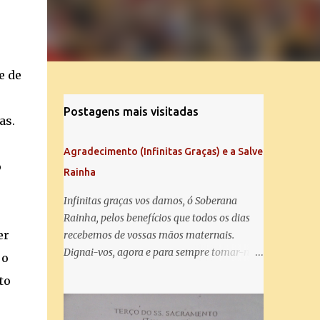
e de
Postagens mais visitadas
as.
Agradecimento (Infinitas Graças) e a Salve
o
Rainha
Infinitas graças vos damos, ó Soberana
Rainha, pelos benefícios que todos os dias
er
recebemos de vossas mãos maternais.
Dignai-vos, agora e para sempre tomar-nos
 o
debaixo do vosso poderoso amparo e para
to
mais vos agradecer, vos saudamos com uma
Salve Rainha: Salve Rainha , Mãe de