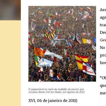
Ass
age
tra
De
Ge
No 
pro
hos
“Ob
que
O papamóvel no meio da multidão de jovens que
recebeu Bento XVI em Madri, em Agosto de 2011
meu
XVI, 06 de janeiro de 2011)