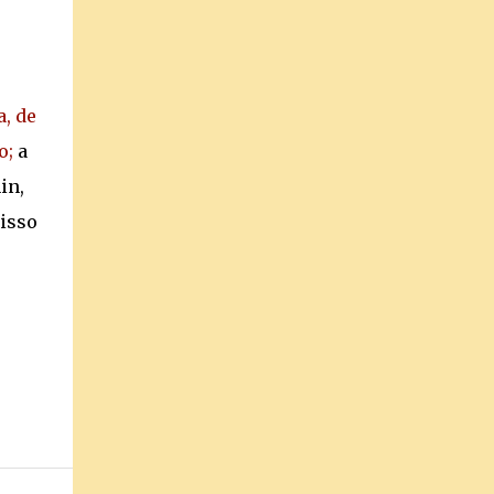
a, de
o;
a
in,
isso