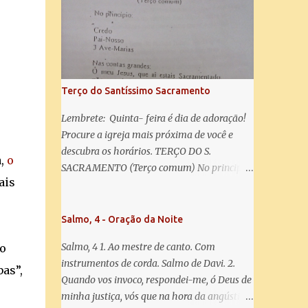
misericórdia, vida, doçura, esperança nossa,
salve! A vós bradamos os degredados filhos
de Eva, a vós suspiramos, gemendo e
chorando neste vale de lágrimas. Eia, pois,
Advogada nossa, estes vossos olhos
misericordiosos a nós volvei, e depois deste
Terço do Santíssimo Sacramento
desterro, mostrai-nos Jesus. Bendito é o
fruto do vosso ventre, ó clemente, ó piedosa,
Lembrete: Quinta- feira é dia de adoração!
ó doce e sempre Virgem Maria. Rogai por
Procure a igreja mais próxima de você e
nós Santa Mãe de Deus. Para que sejamos
descubra os horários. TERÇO DO S.
a,
o
dignos das promessas de Cristo. Amém.
SACRAMENTO (Terço comum) No principio:
ais
Credo Pai-Nosso 3 Ave-Marias Contas
grandes: Ó meu Jesus, que ai estais
Sacramentado, não permitais que eu viva
Salmo, 4 - Oração da Noite
sem Vós, nem morta em pecado. Uni o meu
Salmo, 4 1. Ao mestre de canto. Com
o
coração ao Vosso e o Vosso ao meu, e, nem
instrumentos de corda. Salmo de Davi. 2.
sem Vós morra eu! Nas contas pequenas:
as”,
Quando vos invoco, respondei-me, ó Deus de
Sacramento de Amor! Misericórdia Senhor!
minha justiça, vós que na hora da angústia
Glória ao Pai: Cristo pão da vida e remédio