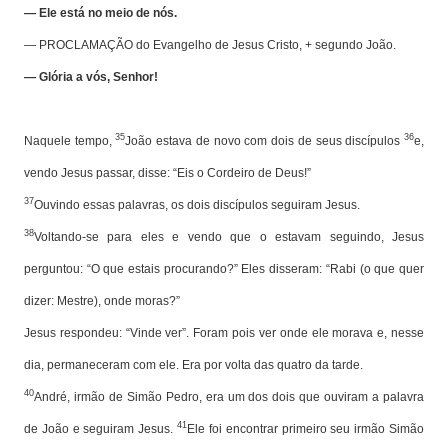
— Ele está no meio de nós.
— PROCLAMAÇÃO do Evangelho de Jesus Cristo, + segundo João.
— Glória a vós, Senhor!
35
36
Naquele tempo,
João estava de novo com dois de seus discípulos
e,
vendo Jesus passar, disse: “Eis o Cordeiro de Deus!”
37
Ouvindo essas palavras, os dois discípulos seguiram Jesus.
38
Voltando-se para eles e vendo que o estavam seguindo, Jesus
perguntou: “O que estais procurando?” Eles disseram: “Rabi (o que quer
dizer: Mestre), onde moras?”
Jesus respondeu: “Vinde ver”. Foram pois ver onde ele morava e, nesse
dia, permaneceram com ele. Era por volta das quatro da tarde.
40
André, irmão de Simão Pedro, era um dos dois que ouviram a palavra
41
de João e seguiram Jesus.
Ele foi encontrar primeiro seu irmão Simão