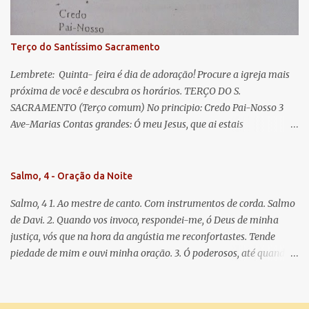
doce e sempre Virgem Maria. Rogai por nós Santa Mãe de Deus.
Para que sejamos dignos das promessas de Cristo. Amém.
Terço do Santíssimo Sacramento
Lembrete: Quinta- feira é dia de adoração! Procure a igreja mais
próxima de você e descubra os horários. TERÇO DO S.
SACRAMENTO (Terço comum) No principio: Credo Pai-Nosso 3
Ave-Marias Contas grandes: Ó meu Jesus, que ai estais
Sacramentado, não permitais que eu viva sem Vós, nem morta em
pecado. Uni o meu coração ao Vosso e o Vosso ao meu, e, nem sem
Vós morra eu! Nas contas pequenas: Sacramento de Amor!
Salmo, 4 - Oração da Noite
Misericórdia Senhor! Glória ao Pai: Cristo pão da vida e remédio
Salmo, 4 1. Ao mestre de canto. Com instrumentos de corda. Salmo
que nos salva, dá-nos Vossa força, Vosso perdão e a Vossa
de Davi. 2. Quando vos invoco, respondei-me, ó Deus de minha
misericórdia. (no fim) Rezar 3 vezes: Louvores e graças se deem a
justiça, vós que na hora da angústia me reconfortastes. Tende
cada momento ao Santíssimo e Diviníssimo Sacramento.
piedade de mim e ouvi minha oração. 3. Ó poderosos, até quando
tereis o coração endurecido, no amor das vaidades e na busca da
mentira? 4. O Senhor escolheu como eleito uma pessoa admirável,
o Senhor me ouviu quando o invoquei. 5. Tremei, mas sem pecar;