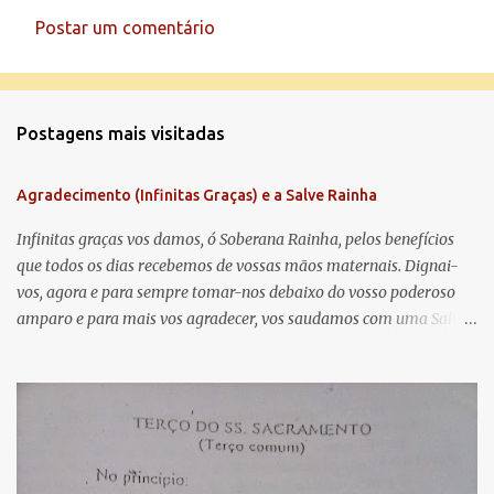
Postar um comentário
C
o
m
Postagens mais visitadas
e
n
Agradecimento (Infinitas Graças) e a Salve Rainha
t
á
Infinitas graças vos damos, ó Soberana Rainha, pelos benefícios
que todos os dias recebemos de vossas mãos maternais. Dignai-
r
vos, agora e para sempre tomar-nos debaixo do vosso poderoso
i
amparo e para mais vos agradecer, vos saudamos com uma Salve
o
Rainha: Salve Rainha , Mãe de misericórdia, vida, doçura,
s
esperança nossa, salve! A vós bradamos os degredados filhos de
Eva, a vós suspiramos, gemendo e chorando neste vale de
lágrimas. Eia, pois, Advogada nossa, estes vossos olhos
misericordiosos a nós volvei, e depois deste desterro, mostrai-nos
Jesus. Bendito é o fruto do vosso ventre, ó clemente, ó piedosa, ó