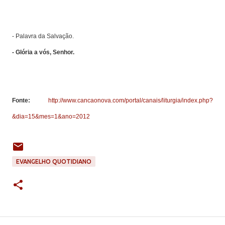
- Palavra da Salvação.
- Glória a vós, Senhor.
Fonte:
http://www.cancaonova.com/portal/canais/liturgia/index.php?
&dia=15&mes=1&ano=2012
EVANGELHO QUOTIDIANO