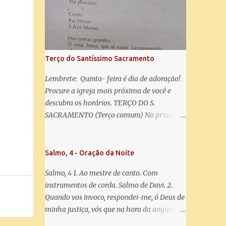
salve! A vós bradamos os degredados filhos
de Eva, a vós suspiramos, gemendo e
chorando neste vale de lágrimas. Eia, pois,
Advogada nossa, estes vossos olhos
misericordiosos a nós volvei, e depois deste
Terço do Santíssimo Sacramento
desterro, mostrai-nos Jesus. Bendito é o
fruto do vosso ventre, ó clemente, ó piedosa,
Lembrete: Quinta- feira é dia de adoração!
ó doce e sempre Virgem Maria. Rogai por
Procure a igreja mais próxima de você e
nós Santa Mãe de Deus. Para que sejamos
descubra os horários. TERÇO DO S.
dignos das promessas de Cristo. Amém.
SACRAMENTO (Terço comum) No principio:
Credo Pai-Nosso 3 Ave-Marias Contas
grandes: Ó meu Jesus, que ai estais
Sacramentado, não permitais que eu viva
Salmo, 4 - Oração da Noite
sem Vós, nem morta em pecado. Uni o meu
Salmo, 4 1. Ao mestre de canto. Com
coração ao Vosso e o Vosso ao meu, e, nem
instrumentos de corda. Salmo de Davi. 2.
sem Vós morra eu! Nas contas pequenas:
Quando vos invoco, respondei-me, ó Deus de
Sacramento de Amor! Misericórdia Senhor!
minha justiça, vós que na hora da angústia
Glória ao Pai: Cristo pão da vida e remédio
me reconfortastes. Tende piedade de mim e
que nos salva, dá-nos Vossa força, Vosso