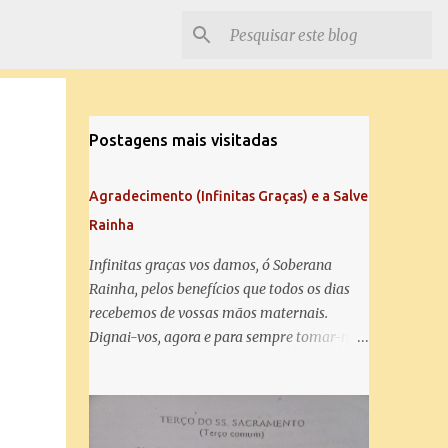
Postagens mais visitadas
Agradecimento (Infinitas Graças) e a Salve
Rainha
Infinitas graças vos damos, ó Soberana
Rainha, pelos benefícios que todos os dias
recebemos de vossas mãos maternais.
Dignai-vos, agora e para sempre tomar-nos
debaixo do vosso poderoso amparo e para
mais vos agradecer, vos saudamos com uma
Salve Rainha: Salve Rainha , Mãe de
misericórdia, vida, doçura, esperança nossa,