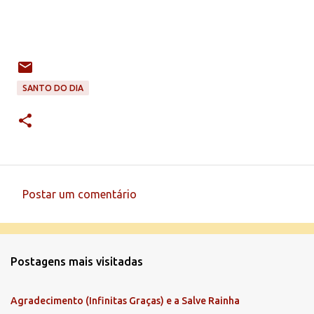
SANTO DO DIA
Postar um comentário
C
o
m
Postagens mais visitadas
e
n
Agradecimento (Infinitas Graças) e a Salve Rainha
t