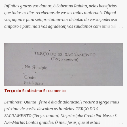
á
Infinitas graças vos damos, ó Soberana Rainha, pelos benefícios
que todos os dias recebemos de vossas mãos maternais. Dignai-
r
vos, agora e para sempre tomar-nos debaixo do vosso poderoso
i
amparo e para mais vos agradecer, vos saudamos com uma Salve
o
Rainha: Salve Rainha , Mãe de misericórdia, vida, doçura,
s
esperança nossa, salve! A vós bradamos os degredados filhos de
Eva, a vós suspiramos, gemendo e chorando neste vale de
lágrimas. Eia, pois, Advogada nossa, estes vossos olhos
misericordiosos a nós volvei, e depois deste desterro, mostrai-nos
Jesus. Bendito é o fruto do vosso ventre, ó clemente, ó piedosa, ó
doce e sempre Virgem Maria. Rogai por nós Santa Mãe de Deus.
Para que sejamos dignos das promessas de Cristo. Amém.
Terço do Santíssimo Sacramento
Lembrete: Quinta- feira é dia de adoração! Procure a igreja mais
próxima de você e descubra os horários. TERÇO DO S.
SACRAMENTO (Terço comum) No principio: Credo Pai-Nosso 3
Ave-Marias Contas grandes: Ó meu Jesus, que ai estais