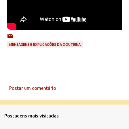
MENSAGENS E EXPLICAÇÕES DA DOUTRINA
Postar um comentário
C
o
m
Postagens mais visitadas
e
n