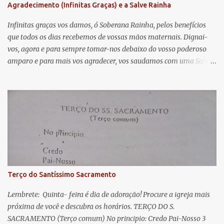
Agradecimento (Infinitas Graças) e a Salve Rainha
t
á
Infinitas graças vos damos, ó Soberana Rainha, pelos benefícios
que todos os dias recebemos de vossas mãos maternais. Dignai-
r
vos, agora e para sempre tomar-nos debaixo do vosso poderoso
i
amparo e para mais vos agradecer, vos saudamos com uma Salve
o
Rainha: Salve Rainha , Mãe de misericórdia, vida, doçura,
s
esperança nossa, salve! A vós bradamos os degredados filhos de
Eva, a vós suspiramos, gemendo e chorando neste vale de
lágrimas. Eia, pois, Advogada nossa, estes vossos olhos
misericordiosos a nós volvei, e depois deste desterro, mostrai-nos
Jesus. Bendito é o fruto do vosso ventre, ó clemente, ó piedosa, ó
doce e sempre Virgem Maria. Rogai por nós Santa Mãe de Deus.
Para que sejamos dignos das promessas de Cristo. Amém.
Terço do Santíssimo Sacramento
Lembrete: Quinta- feira é dia de adoração! Procure a igreja mais
próxima de você e descubra os horários. TERÇO DO S.
SACRAMENTO (Terço comum) No principio: Credo Pai-Nosso 3